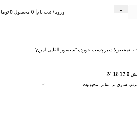
ورود / ثبت نام
0
محصول
0
توما
انه
محصولات برچسب خورده “سنسور القایی امرن”
یش
9
12
18
24