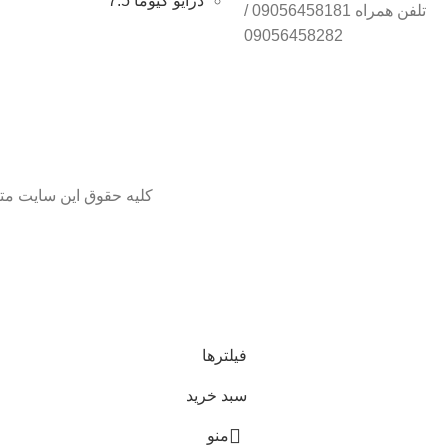
درایو کیوما 7.5
تلفن همراه 09056458181 /
09056458282
کلیه حقوق این سایت متع
انوی لطفا جهت موجودی و قیمت بروز با ما در تماس باشید 09056458282
فیلترها
سبد خرید
منو