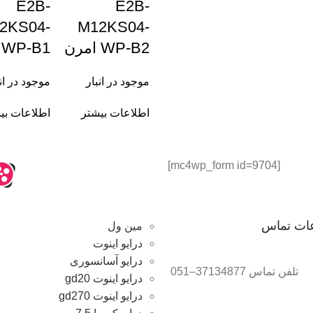
E2B-
E2B-
2KS04-
M12KS04-
WP-B2 امرن
WP-B1 امرن
موجود در انبار
موجود در ان
اطلاعات بیشتر
اطلاعات بی
[mc4wp_form id=9704]
عات تماس
مین ول
درایو اینوت
درایو آسانسوری
تلفن تماس 37134877–051
درایو اینوت gd20
درایو اینوت gd270