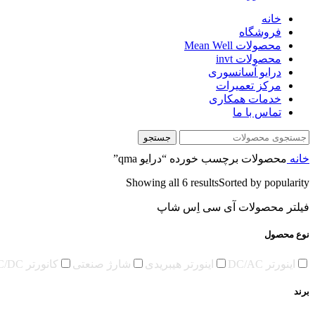
خانه
فروشگاه
محصولات Mean Well
محصولات invt
درایو آسانسوری
مرکز تعمیرات
خدمات همکاری
تماس با ما
جستجو
خانه
محصولات برچسب خورده “درایو qma”
Showing all 6 results
Sorted by popularity
فیلتر محصولات آی سی اِس شاپ
نوع محصول
اینورتر DC/AC
اینورتر هیبریدی
شارژ صنعتی
کانورتر DC/DC
برند