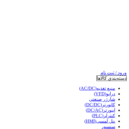
ورود / ثبت نام
دسته‌بندی کالاها
منبع تغذیه(AC/DC)
درایو(VFD)
شارژر صنعتی
کانورتر(DC/DC)
اینورتر(DC/AC)
کنترلر(PLC)
پنل لمسی(HMI)
سنسور