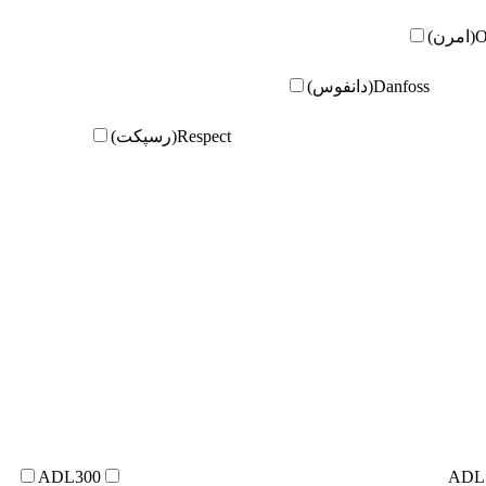
ن)
Danfoss(دانفوس)
Respect(رسپکت)
ADL300
ADL