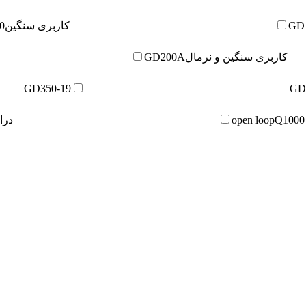
GD
کاربری سنگین
0
کاربری سنگین و نرمال
GD200A
GD350-19
GD
Q1000
درایو