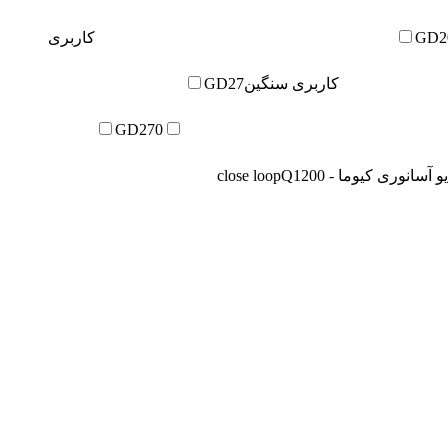
GD2
کاربری
کاربری سنگین
GD27
GD270
 آسانوری کیوما - close loop
Q1200