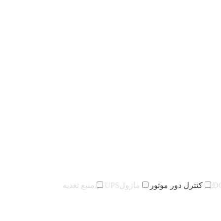
کنترل دور موتور
ماژولUPS
منبع تغذیه