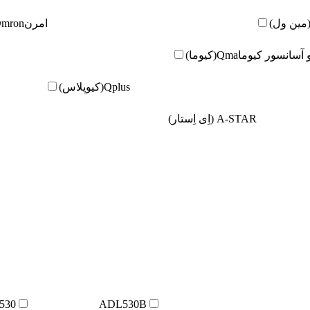
امرن
Omron(امر
و آسانسور کیوما
Qma(کیوما)
Qplus(کیوپلاس)
A-STAR (اِی اِستار)
530
ADL530B