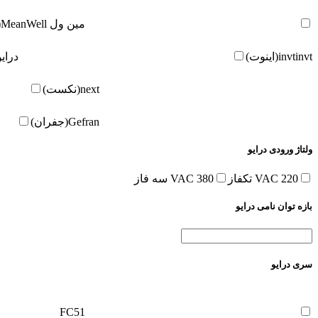
مین ول
MeanWell(مین ول)
invt(اینوت)
invt
درای
next(نکست)
Gefran(جفران)
ولتاژ ورودی درایو
220 VAC تکفاز
380 VAC سه فاز
بازه توان نامی درایو
سری درایو
FC51