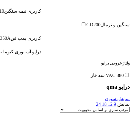
کاربری نیمه سنگین
10
سنگین و نرمال
GD200
کاربری پمپ فن
350A
درایو آسانوری کیوما - open loop
ولتاژ خروجی درایو
380 VAC سه فاز
درایو qma
نمایش ستون
نمایش
9
12
18
24