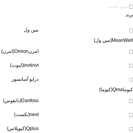
منبع تغذیه
برند
مین ول
MeanWell(مین ول)
امرن
Omron(امرن)
invt(اینوت)
invt
درایو آسانسور
کیوما
Qma(کیوما)
Danfoss(دانفوس)
next(نکست)
Qplus(کیوپلاس)