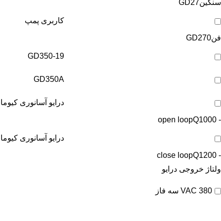
سنگین
GD27
کاربری پمپ
فن
GD270
GD350-19
GD350A
درایو آسانوری کیوما
Q1000
- open loop
درایو آسانوری کیوما
Q1200
- close loop
ولتاژ خروجی درایو
380 VAC سه فاز