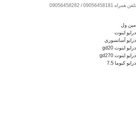
تلفن همراه 09056458181 / 09056458282
مین ول
درایو اینوت
درایو آسانسوری
درایو اینوت gd20
درایو اینوت gd270
درایو کیوما 7.5