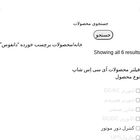
جستجو
خانه
محصولات برچسب خورده “دانفوس”
Showing all 6 results
فیلتر محصولات آی سی اِس شاپ
نوع محصول
اینورتر DC/AC
اینورتر هیبریدی
شارژ صنعتی
کانورتر DC/DC
کنترل دور موتور
ماژولUPS