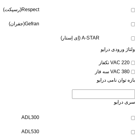
Respect(رسپکت)
Gefran(جفران)
A-STAR (اِی اِستار)
ولتاژ ورودی درایو
220 VAC تکفاز
380 VAC سه فاز
بازه توان نامی درایو
سری درایو
ADL300
ADL530