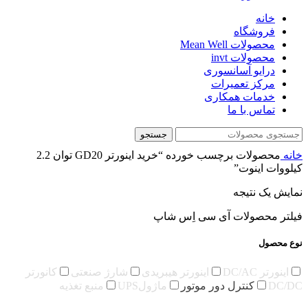
خانه
فروشگاه
محصولات Mean Well
محصولات invt
درایو آسانسوری
مرکز تعمیرات
خدمات همکاری
تماس با ما
جستجو
خانه
محصولات برچسب خورده “خرید اینورتر GD20 توان 2.2
کیلووات اینوت”
نمایش یک نتیجه
فیلتر محصولات آی سی اِس شاپ
نوع محصول
اینورتر DC/AC
اینورتر هیبریدی
شارژ صنعتی
کانورتر
DC/DC
کنترل دور موتور
ماژولUPS
منبع تغذیه