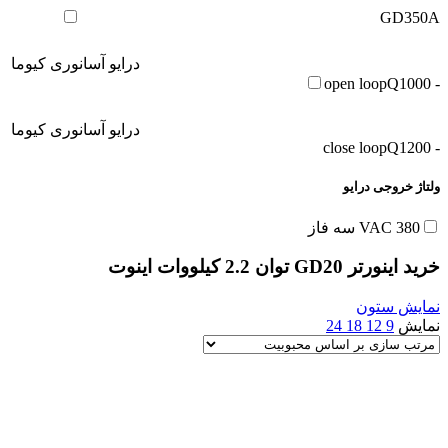
GD350A
درایو آسانوری کیوما
Q1000
- open loop
درایو آسانوری کیوما
Q1200
- close loop
ولتاژ خروجی درایو
380 VAC سه فاز
خرید اینورتر GD20 توان 2.2 کیلووات اینوت
نمایش ستون
نمایش
9
12
18
24