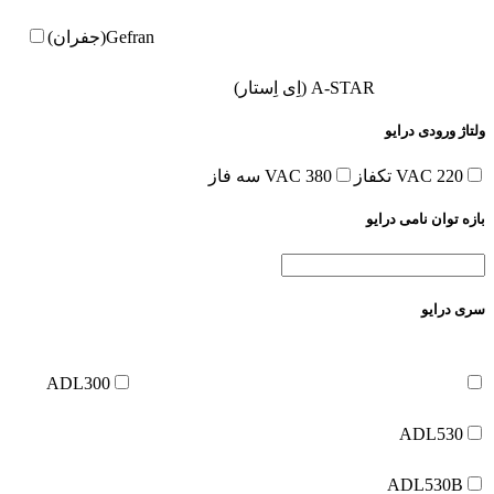
Gefran(جفران)
A-STAR (اِی اِستار)
ولتاژ ورودی درایو
220 VAC تکفاز
380 VAC سه فاز
بازه توان نامی درایو
سری درایو
ADL300
ADL530
ADL530B