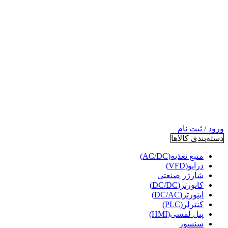
ورود / ثبت نام
دسته‌بندی کالاها
منبع تغذیه(AC/DC)
درایو(VFD)
شارژر صنعتی
کانورتر(DC/DC)
اینورتر(DC/AC)
کنترلر(PLC)
پنل لمسی(HMI)
سنسور