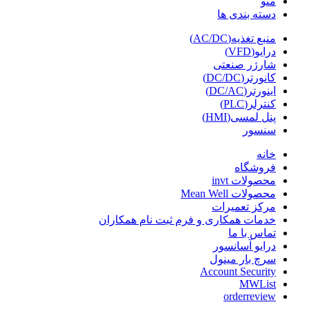
منو
دسته بندی ها
منبع تغذیه(AC/DC)
درایو(VFD)
شارژر صنعتی
کانورتر(DC/DC)
اینورتر(DC/AC)
کنترلر(PLC)
پنل لمسی(HMI)
سنسور
خانه
فروشگاه
محصولات invt
محصولات Mean Well
مرکز تعمیرات
خدمات همکاری و فرم ثبت نام همکاران
تماس با ما
درایو آسانسور
سرچ بار مینول
Account Security
MWList
orderreview