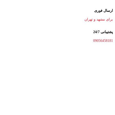
تا اطلاع ثانوی لطفا جهت موجودی و قیمت بروز با ما در
ارسال فوری
تماس باشید 09056458282
برای مشهد و تهران
پشتیبانی 24/7
09056458181