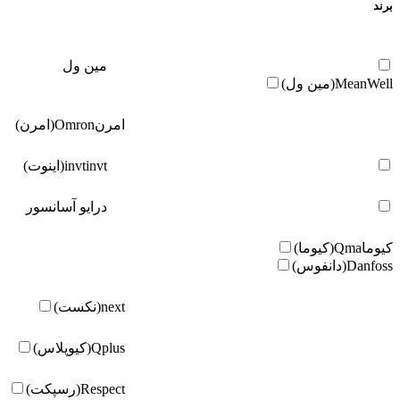
برند
مین ول
MeanWell(مین ول)
امرن
Omron(امرن)
invt(اینوت)
invt
درایو آسانسور
کیوما
Qma(کیوما)
Danfoss(دانفوس)
next(نکست)
Qplus(کیوپلاس)
Respect(رسپکت)