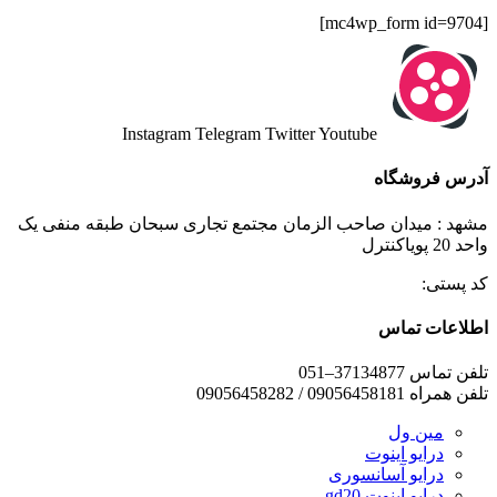
[mc4wp_form id=9704]
Instagram
Telegram
Twitter
Youtube
آدرس فروشگاه
مشهد : میدان صاحب الزمان مجتمع تجاری سبحان طبقه منفی یک
واحد 20 پویاکنترل
کد پستی:
اطلاعات تماس
تلفن تماس 37134877–051
تلفن همراه 09056458181 / 09056458282
مین ول
درایو اینوت
درایو آسانسوری
درایو اینوت gd20