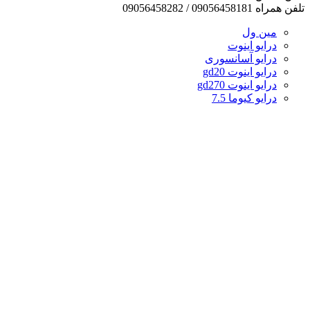
تلفن همراه 09056458181 / 09056458282
مین ول
درایو اینوت
درایو آسانسوری
درایو اینوت gd20
درایو اینوت gd270
درایو کیوما 7.5