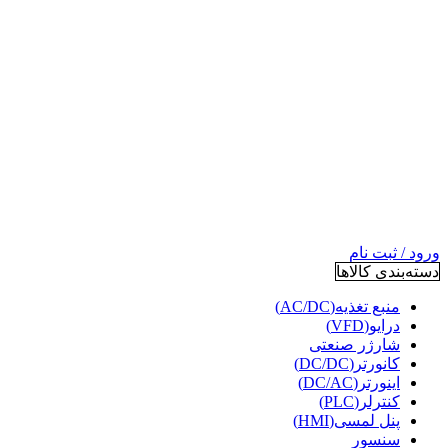
ورود / ثبت نام
دسته‌بندی کالاها
منبع تغذیه(AC/DC)
درایو(VFD)
شارژر صنعتی
کانورتر(DC/DC)
اینورتر(DC/AC)
کنترلر(PLC)
پنل لمسی(HMI)
سنسور