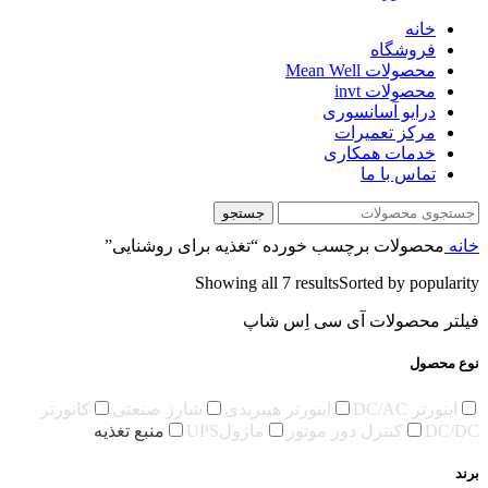
خانه
فروشگاه
محصولات Mean Well
محصولات invt
درایو آسانسوری
مرکز تعمیرات
خدمات همکاری
تماس با ما
جستجو
خانه
محصولات برچسب خورده “تغذیه برای روشنایی”
Showing all 7 results
Sorted by popularity
فیلتر محصولات آی سی اِس شاپ
نوع محصول
اینورتر DC/AC
اینورتر هیبریدی
شارژ صنعتی
کانورتر
DC/DC
کنترل دور موتور
ماژولUPS
منبع تغذیه
برند