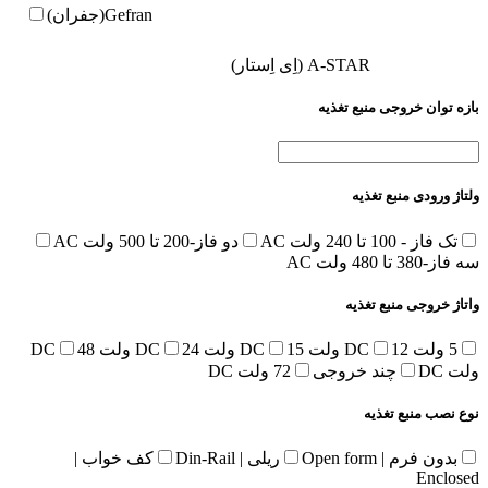
Gefran(جفران)
A-STAR (اِی اِستار)
بازه توان خروجی منبع تغذیه
ولتاژ ورودی منبع تغذیه
تک فاز - 100 تا 240 ولت AC
دو فاز-200 تا 500 ولت AC
سه فاز-380 تا 480 ولت AC
واتاژ خروجی منبع تغذیه
5 ولت DC
12 ولت DC
15 ولت DC
24 ولت DC
48
ولت DC
چند خروجی
72 ولت DC
نوع نصب منبع تغذیه
بدون فرم | Open form
ریلی | Din-Rail
کف خواب |
Enclosed