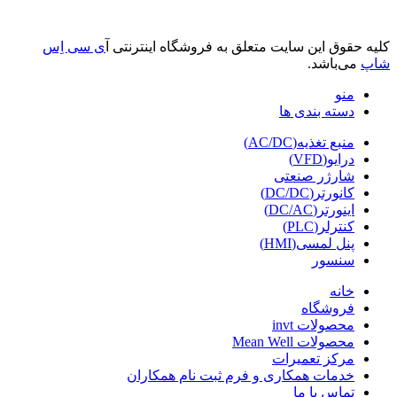
کلیه حقوق این سایت متعلق به فروشگاه اینترنتی آ
ی سی اِس
شاپ
می‌باشد.
منو
دسته بندی ها
منبع تغذیه(AC/DC)
درایو(VFD)
شارژر صنعتی
کانورتر(DC/DC)
اینورتر(DC/AC)
کنترلر(PLC)
پنل لمسی(HMI)
سنسور
خانه
فروشگاه
محصولات invt
محصولات Mean Well
مرکز تعمیرات
خدمات همکاری و فرم ثبت نام همکاران
تماس با ما