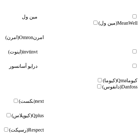
مین ول
MeanWell(مین ول)
امرن
Omron(امرن)
invt(اینوت)
invt
درایو آسانسور
کیوما
Qma(کیوما)
Danfoss(دانفوس)
next(نکست)
Qplus(کیوپلاس)
Respect(رسپکت)