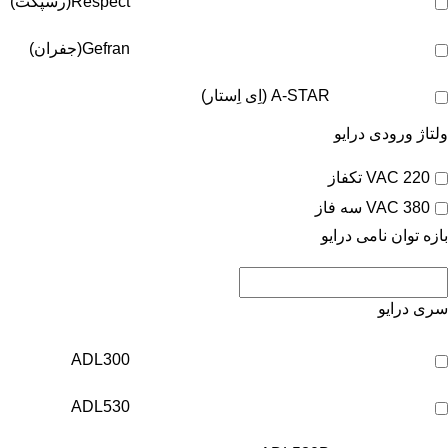
Respect(رسپکت)
Gefran(جفران)
A-STAR (اِی اِستار)
ولتاژ ورودی درایو
220 VAC تکفاز
380 VAC سه فاز
بازه توان نامی درایو
سری درایو
ADL300
ADL530