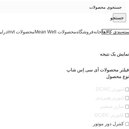
جستجو
ته‌بندی کالاها
خانه
فروشگاه
محصولات Mean Well
محصولات invt
درای
نمایش یک نتیجه
فیلتر محصولات آی سی اِس شاپ
نوع محصول
اینورتر DC/AC
اینورتر هیبریدی
شارژ صنعتی
کانورتر DC/DC
کنترل دور موتور