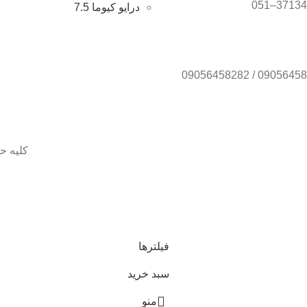
درایو کیوما 7.5
کلیه ح
انوی لطفا جهت موجودی و قیمت بروز با ما در تماس باشید 09056458282
فیلترها
سبد خرید
منو