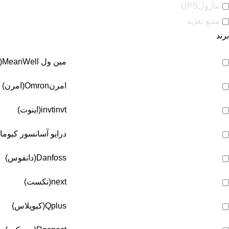
ماژولUPS
منبع تغذیه
برند
مین ول
MeanWell(مین ول)
امرن
Omron(امرن)
invt(اینوت)
invt
درایو آسانسور کیوما
Danfoss(دانفوس)
next(نکست)
Qplus(کیوپلاس)