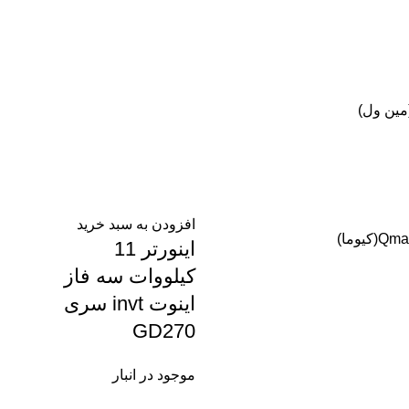
افزودن به سبد خرید
Qma(کیوما)
اينورتر 11
کیلووات سه فاز
اینوت invt سری
GD270
موجود در انبار