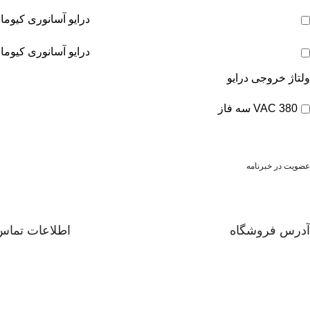
درایو آسانوری کیوما - en loop
درایو آسانوری کیوما - ose loop
ولتاژ خروجی درایو
380 VAC سه فاز
عضویت در خبرنامه
آدرس فروشگاه
اطلاعات تماس