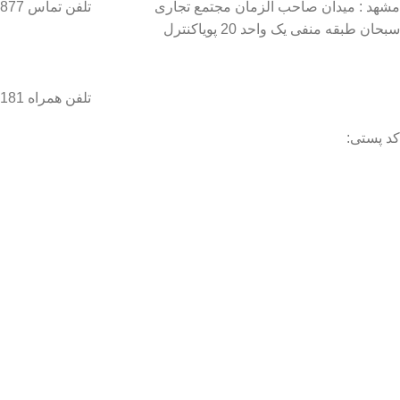
مشهد : میدان صاحب الزمان مجتمع تجاری
تلفن تماس 37134877–051
سبحان طبقه منفی یک واحد 20 پویاکنترل
تلفن همراه 09056458181 / 09056458282
کد پستی:
تا اطلاع ث