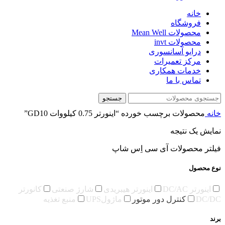
خانه
فروشگاه
محصولات Mean Well
محصولات invt
درایو آسانسوری
مرکز تعمیرات
خدمات همکاری
تماس با ما
جستجو
خانه
محصولات برچسب خورده “اینورتر 0.75 کیلووات GD10”
نمایش یک نتیجه
فیلتر محصولات آی سی اِس شاپ
نوع محصول
اینورتر DC/AC
اینورتر هیبریدی
شارژ صنعتی
کانورتر
DC/DC
کنترل دور موتور
ماژولUPS
منبع تغذیه
برند