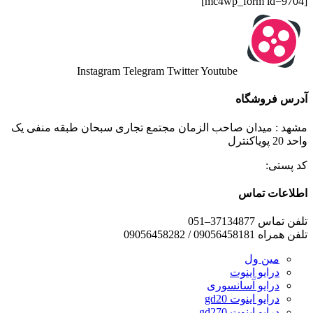
[mc4wp_form id=9704]
Instagram
Telegram
Twitter
Youtube
آدرس فروشگاه
مشهد : میدان صاحب الزمان مجتمع تجاری سبحان طبقه منفی یک
واحد 20 پویاکنترل
کد پستی:
اطلاعات تماس
تلفن تماس 37134877–051
تلفن همراه 09056458181 / 09056458282
مین ول
درایو اینوت
درایو آسانسوری
درایو اینوت gd20
درایو اینوت gd270