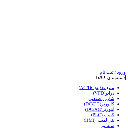
ورود / ثبت نام
دسته‌بندی کالاها
منبع تغذیه(AC/DC)
درایو(VFD)
شارژر صنعتی
کانورتر(DC/DC)
اینورتر(DC/AC)
کنترلر(PLC)
پنل لمسی(HMI)
سنسور