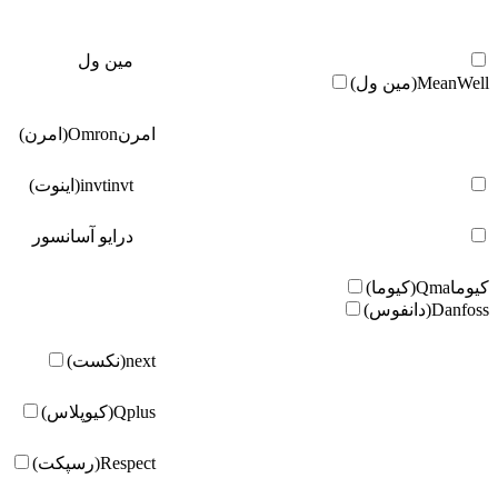
مین ول
MeanWell(مین ول)
امرن
Omron(امرن)
invt(اینوت)
invt
درایو آسانسور
کیوما
Qma(کیوما)
Danfoss(دانفوس)
next(نکست)
Qplus(کیوپلاس)
Respect(رسپکت)