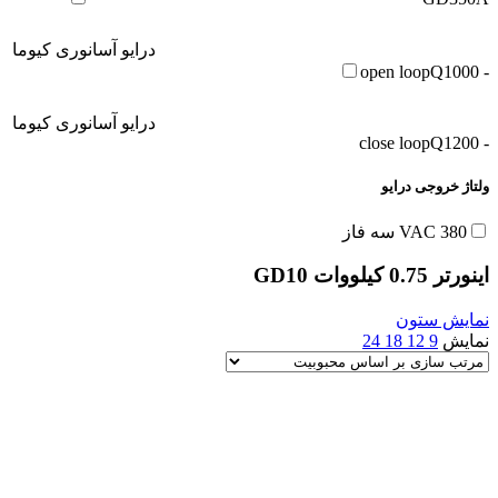
درایو آسانوری کیوما
Q1000
- open loop
درایو آسانوری کیوما
Q1200
- close loop
ولتاژ خروجی درایو
380 VAC سه فاز
اینورتر 0.75 کیلووات GD10
نمایش ستون
نمایش
9
12
18
24