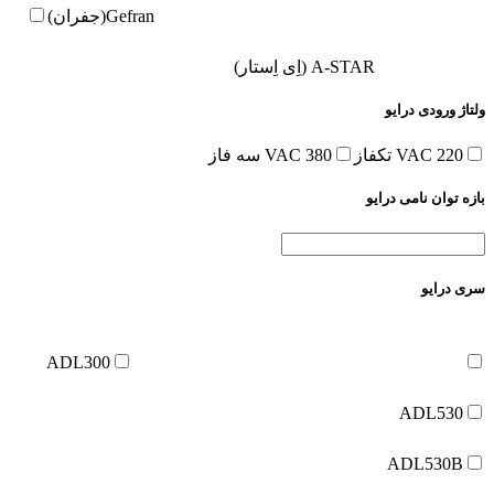
Gefran(جفران)
A-STAR (اِی اِستار)
ولتاژ ورودی درایو
220 VAC تکفاز
380 VAC سه فاز
بازه توان نامی درایو
سری درایو
ADL300
ADL530
ADL530B