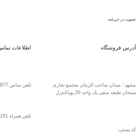
عضویت در خبرنامه
آدرس فروشگاه
اطلاعات تماس
مشهد : میدان صاحب الزمان مجتمع تجاری
تلفن تماس 37134877–051
سبحان طبقه منفی یک واحد 20 پویاکنترل
تلفن همراه 09056458181 / 09056458282
کد پستی: