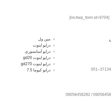
[mc4wp_form id=9704]
مین ول
درایو اینوت
درایو آسانسوری
درایو اینوت gd20
درایو اینوت gd270
درایو کیوما 7.5