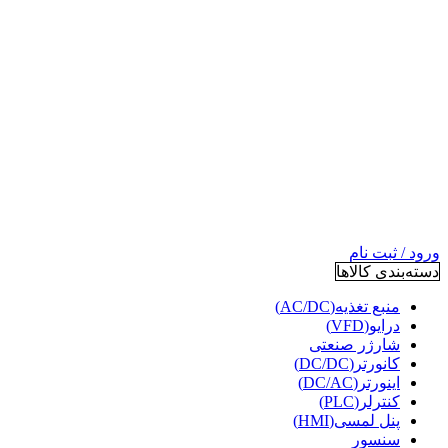
ورود / ثبت نام
دسته‌بندی کالاها
منبع تغذیه(AC/DC)
درایو(VFD)
شارژر صنعتی
کانورتر(DC/DC)
اینورتر(DC/AC)
کنترلر(PLC)
پنل لمسی(HMI)
سنسور