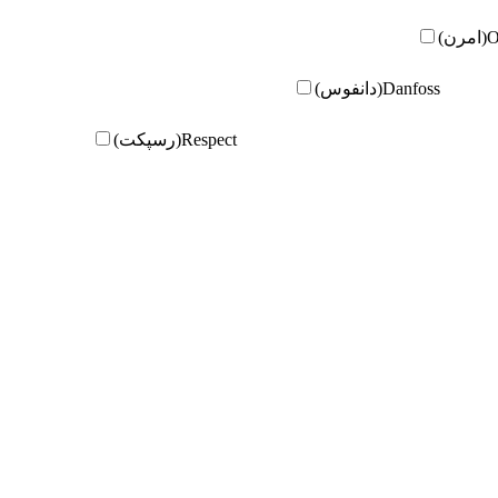
ن)
Danfoss(دانفوس)
Respect(رسپکت)