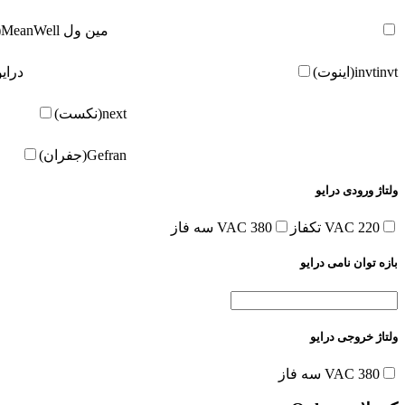
مین ول
MeanWell(مین ول)
invt(اینوت)
invt
درای
next(نکست)
Gefran(جفران)
ولتاژ ورودی درایو
220 VAC تکفاز
380 VAC سه فاز
بازه توان نامی درایو
ولتاژ خروجی درایو
380 VAC سه فاز