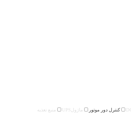
کنترل دور موتور
ماژولUPS
منبع تغذیه