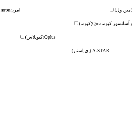
امرن
Omron(امر
و آسانسور کیوما
Qma(کیوما)
Qplus(کیوپلاس)
A-STAR (اِی اِستار)