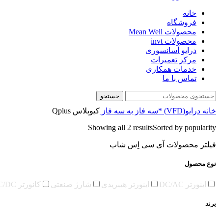
خانه
فروشگاه
محصولات Mean Well
محصولات invt
درایو آسانسوری
مرکز تعمیرات
خدمات همکاری
تماس با ما
جستجو
خانه
درایو(VFD)
*سه فاز به سه فاز
کیوپلاس Qplus
Showing all 2 results
Sorted by popularity
فیلتر محصولات آی سی اِس شاپ
نوع محصول
اینورتر DC/AC
اینورتر هیبریدی
شارژ صنعتی
کانورتر DC/DC
برند