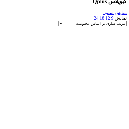
کیوپلاس Qplus
نمایش ستون
نمایش
9
12
18
24