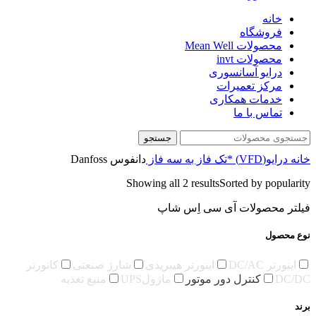
خانه
فروشگاه
محصولات Mean Well
محصولات invt
درایو آسانسوری
مرکز تعمیرات
خدمات همکاری
تماس با ما
جستجو
خانه
درایو(VFD)
*تک فاز به سه فاز
دانفوس Danfoss
Showing all 2 results
Sorted by popularity
فیلتر محصولات آی سی اِس شاپ
نوع محصول
اینورتر DC/AC
اینورتر هیبریدی
شارژ صنعتی
کانورتر
DC/DC
کنترل دور موتور
ماژولUPS
منبع تغذیه
برند