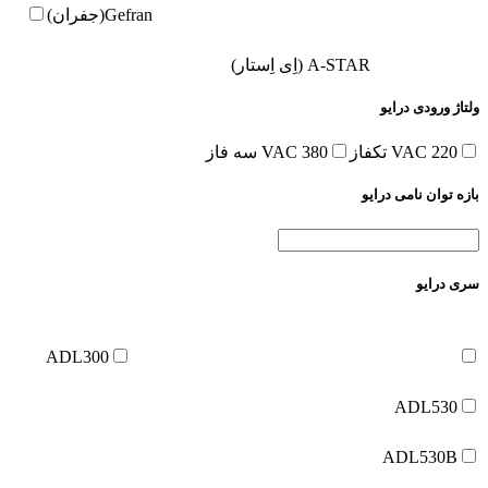
Gefran(جفران)
A-STAR (اِی اِستار)
ولتاژ ورودی درایو
220 VAC تکفاز
380 VAC سه فاز
بازه توان نامی درایو
سری درایو
ADL300
ADL530
ADL530B