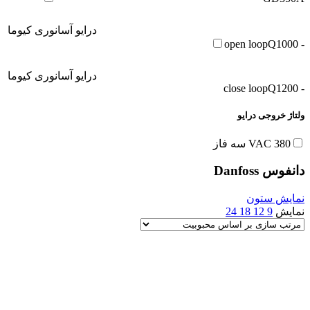
درایو آسانوری کیوما
Q1000
- open loop
درایو آسانوری کیوما
Q1200
- close loop
ولتاژ خروجی درایو
380 VAC سه فاز
دانفوس Danfoss
نمایش ستون
نمایش
9
12
18
24