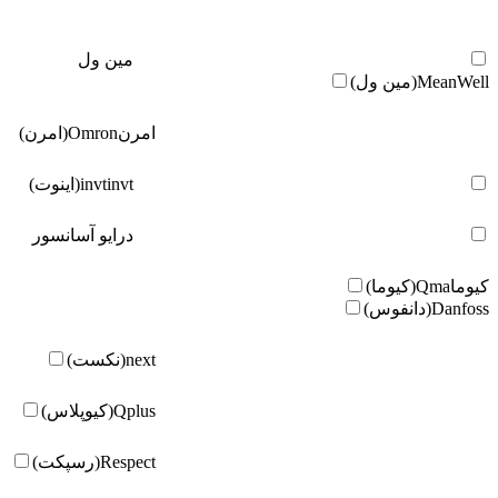
مین ول
MeanWell(مین ول)
امرن
Omron(امرن)
invt(اینوت)
invt
درایو آسانسور
کیوما
Qma(کیوما)
Danfoss(دانفوس)
next(نکست)
Qplus(کیوپلاس)
Respect(رسپکت)