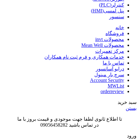
کنترلر(PLC)
پنل لمسی(HMI)
سنسور
خانه
فروشگاه
محصولات invt
محصولات Mean Well
مرکز تعمیرات
خدمات همکاری و فرم ثبت نام همکاران
تماس با ما
درایو آسانسور
سرچ بار مینول
Account Security
MWList
orderreview
سبد خرید
بستن
تا اطلاع ثانوی لطفا جهت موجودی و قیمت بروز با ما
در تماس باشید 09056458282
ورود