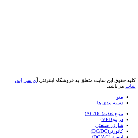
کلیه حقوق این سایت متعلق به فروشگاه اینترنتی آ
ی سی اِس
شاپ
می‌باشد.
منو
دسته بندی ها
منبع تغذیه(AC/DC)
درایو(VFD)
شارژر صنعتی
کانورتر(DC/DC)
اینورتر(DC/AC)