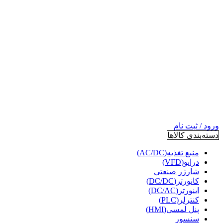
ورود / ثبت نام
دسته‌بندی کالاها
منبع تغذیه(AC/DC)
درایو(VFD)
شارژر صنعتی
کانورتر(DC/DC)
اینورتر(DC/AC)
کنترلر(PLC)
پنل لمسی(HMI)
سنسور