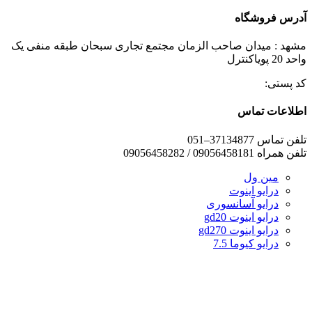
آدرس فروشگاه
مشهد : میدان صاحب الزمان مجتمع تجاری سبحان طبقه منفی یک
واحد 20 پویاکنترل
کد پستی:
اطلاعات تماس
تلفن تماس 37134877–051
تلفن همراه 09056458181 / 09056458282
مین ول
درایو اینوت
درایو آسانسوری
درایو اینوت gd20
درایو اینوت gd270
درایو کیوما 7.5