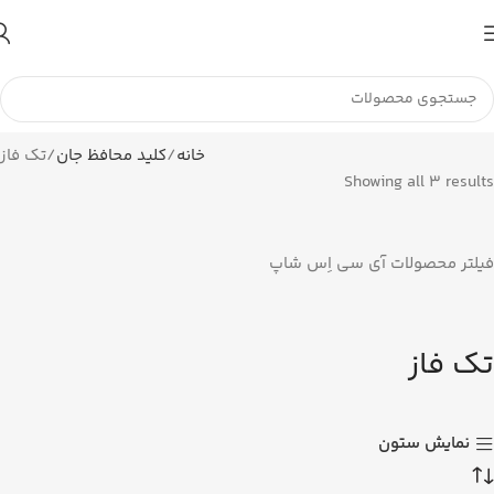
تا اطلاع ثانوی لطفا جهت موجودی و قیمت بروز با ما در تماس
باشید 09056458282
خانه
کلید محافظ جان
تک فاز
Showing all 3 results
فیلتر محصولات آی سی اِس شاپ
تک فاز
نمایش ستون