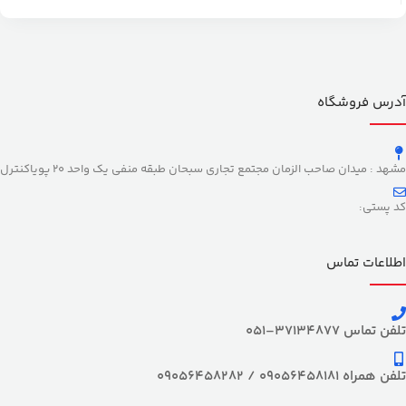
آدرس فروشگاه
مشهد : میدان صاحب الزمان مجتمع تجاری سبحان طبقه منفی یک واحد 20 پویاکنترل
کد پستی:
اطلاعات تماس
تلفن تماس 37134877–051
تلفن همراه 09056458181 / 09056458282