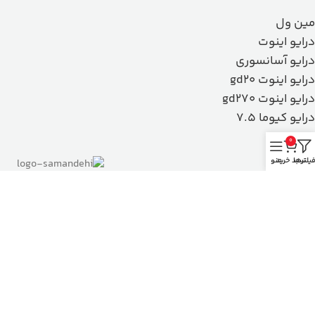
مین ول
درایو اینوت
درایو آسانسوری
درایو اینوت gd20
درایو اینوت gd270
درایو کیوما 7.5
0
یلترها
سبد خرید
منو
کلیه حقوق این سایت متعلق به فروشگاه اینترنتی آ
ی سی اِس شاپ
می‌باشد.