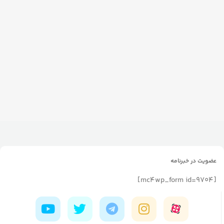
عضویت در خبرنامه
[mc4wp_form id=9704]