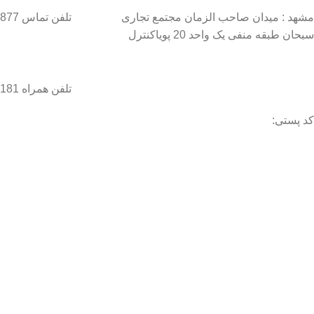
مشهد : میدان صاحب الزمان مجتمع تجاری
تلفن تماس 37134877–051
سبحان طبقه منفی یک واحد 20 پویاکنترل
تلفن همراه 09056458181 / 09056458282
کد پستی:
تا اطلاع ث