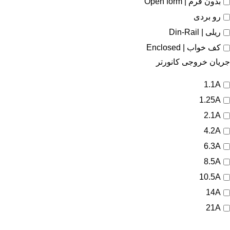
بدون فرم | Open form
رو بردی
ریلی | Din-Rail
کف خواب | Enclosed
جریان خروجی کانورتر
1.1A
1.25A
2.1A
4.2A
6.3A
8.5A
10.5A
14A
21A