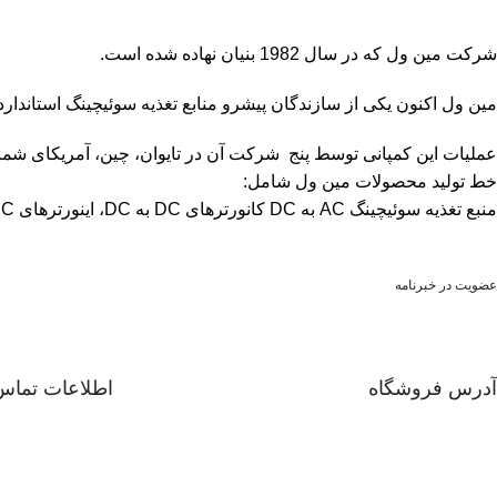
شرکت مین‏ ول که در سال 1982 بنیان نهاده شده است.
مین ول اکنون یکی از سازندگان پیشرو منابع تغذیه سوئیچینگ استاندارد
عملیات این کمپانی توسط پنج ‏‏ شرکت آن در تایوان، چین، آمریکای شما
خط تولید محصولات مین‏ ول شامل:
منبع تغذیه سوئیچینگ AC به DC کانورتر‏های DC به DC، اینورترهای DC به AC و انواع شارژرهای باتری می‏ شود.
عضویت در خبرنامه
آدرس فروشگاه
اطلاعات تماس