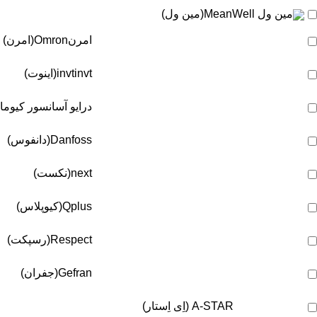
مین ول
MeanWell(مین ول)
امرن
Omron(امرن)
invt(اینوت)
invt
درایو آسانسور کیوما
Danfoss(دانفوس)
next(نکست)
Qplus(کیوپلاس)
Respect(رسپکت)
Gefran(جفران)
A-STAR (اِی اِستار)