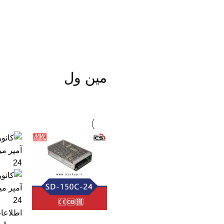
مین ول
اطلاعا