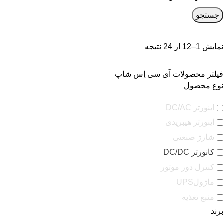
جستجو
نمایش 1–12 از 24 نتیجه
فیلتر محصولات آی سی اِس شاپ
نوع محصول
اینورتر DC/AC
اینورتر هیبریدی
شارژ صنعتی
کانورتر DC/DC
کنترل دور موتور
ماژولUPS
منبع تغذیه
برند