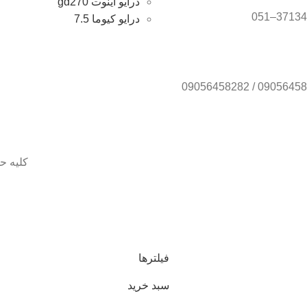
درایو اینوت gd270
درایو کیوما 7.5
کلیه ح
انوی لطفا جهت موجودی و قیمت بروز با ما در تماس باشید 09056458282
فیلترها
سبد خرید