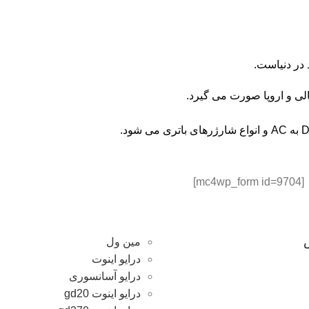
 در دنیاست.
لی و اروپا صورت می‏ گیرد.
[mc4wp_form id=9704]
مین ول
درایو اینوت
درایو آسانسوری
درایو اینوت gd20