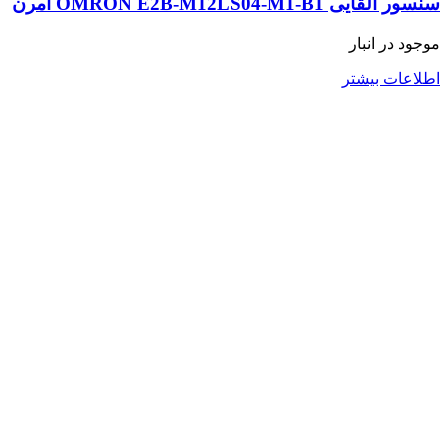
سنسور القایی OMRON E2B-M12LS04-M1-B1 امرن
موجود در انبار
اطلاعات بیشتر