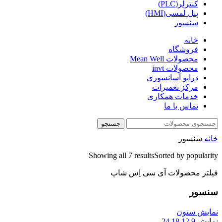
کنترلر(PLC)
پنل لمسی(HMI)
سنسور
خانه
فروشگاه
محصولات Mean Well
محصولات invt
درایو آسانسوری
مرکز تعمیرات
خدمات همکاری
تماس با ما
جستجو
خانه
سنسور
Showing all 7 results
Sorted by popularity
فیلتر محصولات آی سی اِس شاپ
سنسور
نمایش ستون
نمایش
9
12
18
24