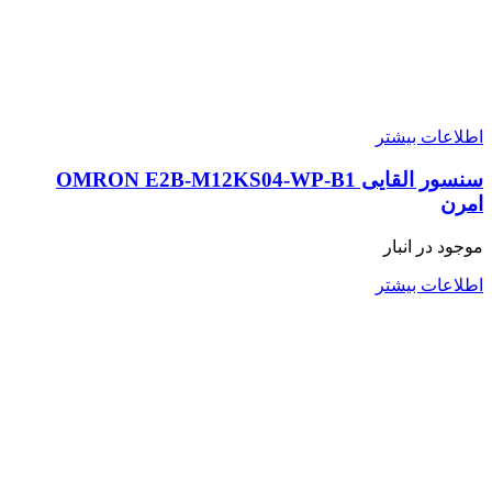
اطلاعات بیشتر
سنسور القایی OMRON E2B-M12KS04-WP-B1
امرن
موجود در انبار
اطلاعات بیشتر