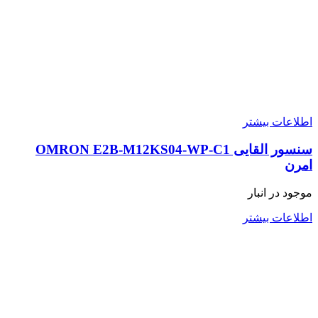
اطلاعات بیشتر
سنسور القایی OMRON E2B-M12KS04-WP-C1
امرن
موجود در انبار
اطلاعات بیشتر