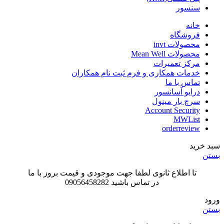
سنسور
خانه
فروشگاه
محصولات invt
محصولات Mean Well
مرکز تعمیرات
خدمات همکاری و فرم ثبت نام همکاران
تماس با ما
درایو آسانسور
سرچ بار مینول
Account Security
MWList
orderreview
سبد خرید
بستن
تا اطلاع ثانوی لطفا جهت موجودی و قیمت بروز با ما
در تماس باشید 09056458282
ورود
بستن