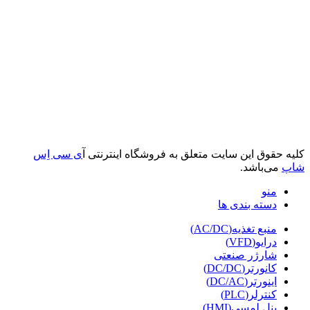
کلیه حقوق این سایت متعلق به فروشگاه اینترنتی آ
ی سی اِس
شاپ
می‌باشد.
منو
دسته بندی ها
منبع تغذیه(AC/DC)
درایو(VFD)
شارژر صنعتی
کانورتر(DC/DC)
اینورتر(DC/AC)
کنترلر(PLC)
پنل لمسی(HMI)