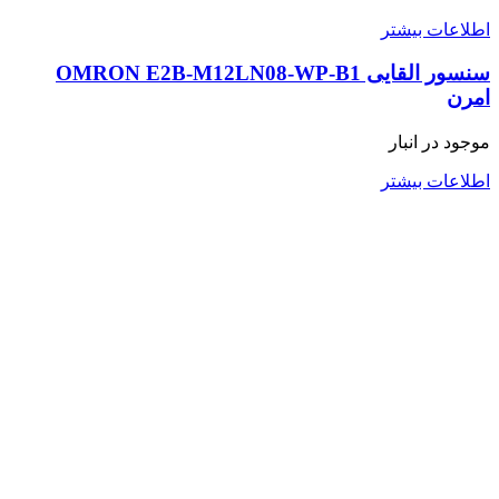
اطلاعات بیشتر
سنسور القایی OMRON E2B-M12LN08-WP-B1
امرن
موجود در انبار
اطلاعات بیشتر