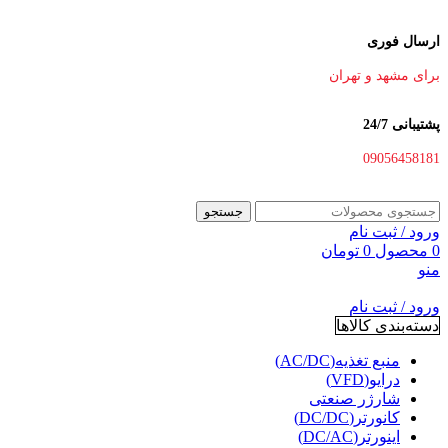
ارسال فوری
برای مشهد و تهران
پشتیبانی 24/7
09056458181
جستجو
ورود / ثبت نام
0
محصول
0
تومان
منو
ورود / ثبت نام
دسته‌بندی کالاها
منبع تغذیه(AC/DC)
درایو(VFD)
شارژر صنعتی
کانورتر(DC/DC)
اینورتر(DC/AC)