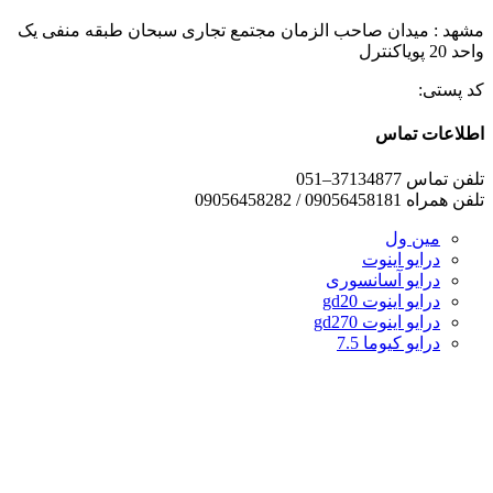
مشهد : میدان صاحب الزمان مجتمع تجاری سبحان طبقه منفی یک
واحد 20 پویاکنترل
کد پستی:
اطلاعات تماس
تلفن تماس 37134877–051
تلفن همراه 09056458181 / 09056458282
مین ول
درایو اینوت
درایو آسانسوری
درایو اینوت gd20
درایو اینوت gd270
درایو کیوما 7.5