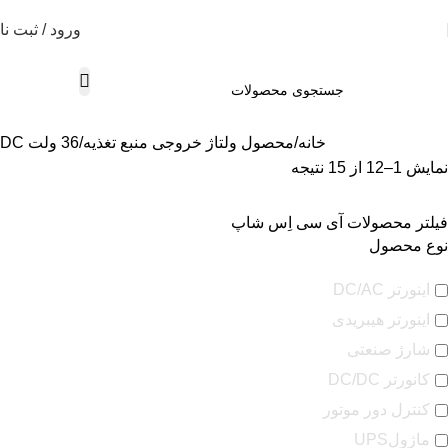
ورود / ثبت نا
خانه
محصول ولتاژ خروجی منبع تغذیه
36 ولت DC
نمایش 1–12 از 15 نتیجه
فیلتر محصولات آی سی اِس شاپ
نوع محصول
اینورتر DC/AC
اینورتر هیبریدی
شارژ صنعتی
کانورتر DC/DC
کنترل دور موتور
ماژولUPS