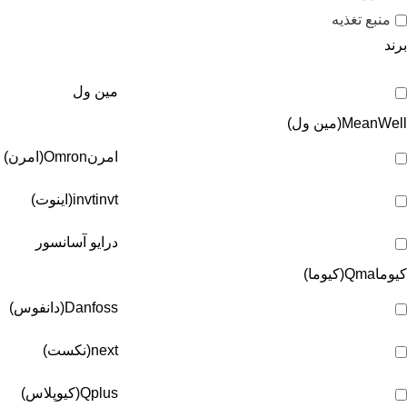
منبع تغذیه
برند
مین ول
MeanWell(مین ول)
امرن
Omron(امرن)
invt(اینوت)
invt
درایو آسانسور
کیوما
Qma(کیوما)
Danfoss(دانفوس)
next(نکست)
Qplus(کیوپلاس)