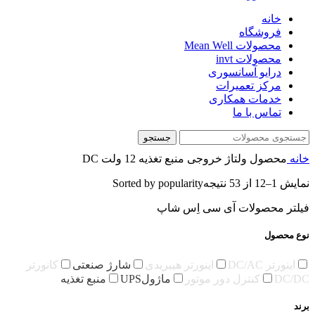
خانه
فروشگاه
محصولات Mean Well
محصولات invt
درایو آسانسوری
مرکز تعمیرات
خدمات همکاری
تماس با ما
جستجو
خانه
محصول ولتاژ خروجی منبع تغذیه
12 ولت DC
نمایش 1–12 از 53 نتیجه
Sorted by popularity
فیلتر محصولات آی سی اِس شاپ
نوع محصول
اینورتر DC/AC
اینورتر هیبریدی
شارژ صنعتی
کانورتر
DC/DC
کنترل دور موتور
ماژولUPS
منبع تغذیه
برند