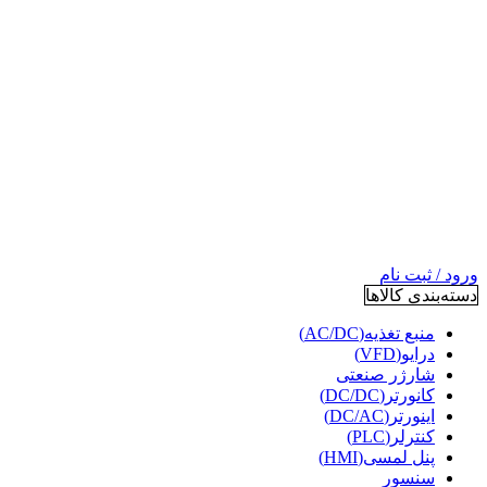
ورود / ثبت نام
دسته‌بندی کالاها
منبع تغذیه(AC/DC)
درایو(VFD)
شارژر صنعتی
کانورتر(DC/DC)
اینورتر(DC/AC)
کنترلر(PLC)
پنل لمسی(HMI)
سنسور