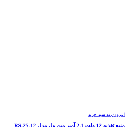
افزودن به سبد خرید
منبع تغذیه 12 ولت 2.1 آمپر مین ول مدل RS-25-12