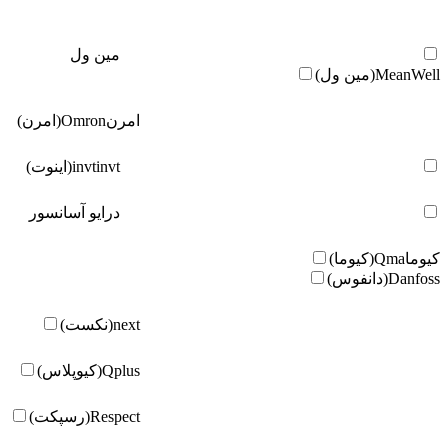
مین ول
MeanWell(مین ول)
امرن
Omron(امرن)
invt(اینوت)
invt
درایو آسانسور
کیوما
Qma(کیوما)
Danfoss(دانفوس)
next(نکست)
Qplus(کیوپلاس)
Respect(رسپکت)