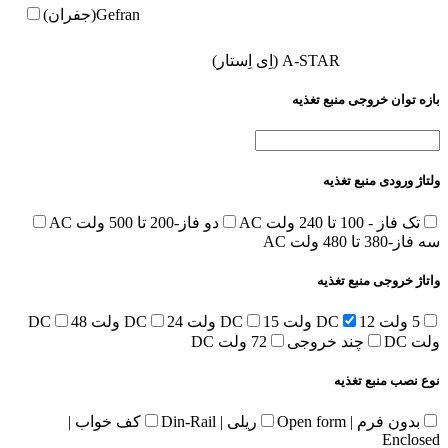
Gefran(جفران)
A-STAR (اِی اِستار)
بازه توان خروجی منبع تغذیه
ولتاژ ورودی منبع تغذیه
تک فاز - 100 تا 240 ولت AC
دو فاز-200 تا 500 ولت AC
سه فاز-380 تا 480 ولت AC
واتاژ خروجی منبع تغذیه
5 ولت DC
12 ولت DC
15 ولت DC
24 ولت DC
48
ولت DC
چند خروجی
72 ولت DC
نوع نصب منبع تغذیه
بدون فرم | Open form
ریلی | Din-Rail
کف خواب |
Enclosed