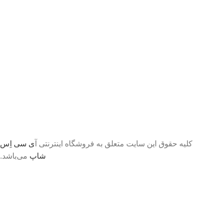
کلیه حقوق این سایت متعلق به فروشگاه اینترنتی آ
ی سی اِس
شاپ
می‌باشد.
تا اطلاع ثانوی لطفا جهت موجودی و قیمت بروز با ما در
تماس باشید 09056458282