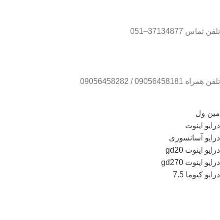
تلفن تماس 37134877–051
تلفن همراه 09056458181 / 09056458282
مین ول
درایو اینوت
درایو آسانسوری
درایو اینوت gd20
درایو اینوت gd270
درایو کیوما 7.5