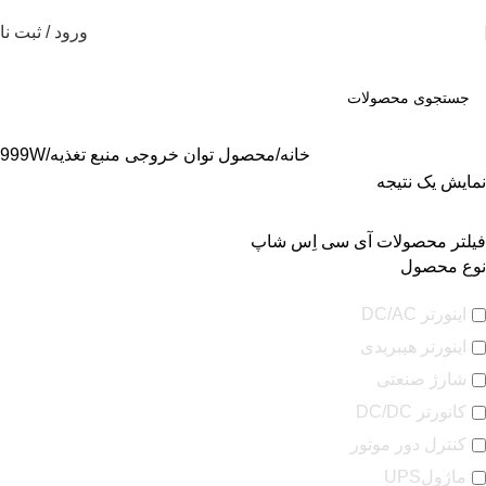
ورود / ثبت نا
خانه
محصول توان خروجی منبع تغذیه
999W
نمایش یک نتیجه
فیلتر محصولات آی سی اِس شاپ
نوع محصول
اینورتر DC/AC
اینورتر هیبریدی
شارژ صنعتی
کانورتر DC/DC
کنترل دور موتور
ماژولUPS