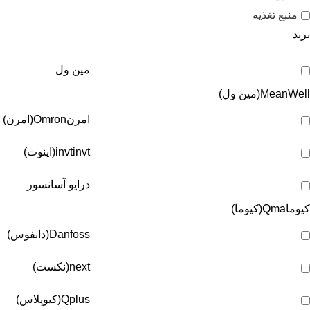
منبع تغذیه
برند
مین ول
MeanWell(مین ول)
امرن
Omron(امرن)
invt(اینوت)
invt
درایو آسانسور
کیوما
Qma(کیوما)
Danfoss(دانفوس)
next(نکست)
Qplus(کیوپلاس)