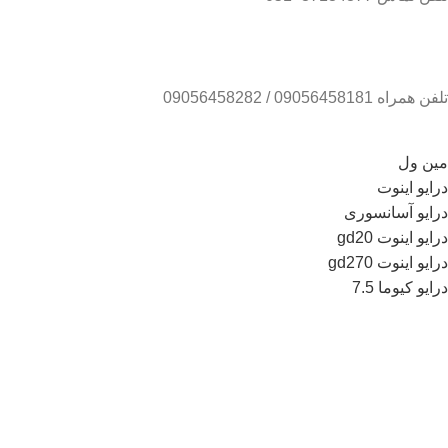
تلفن همراه 09056458181 / 09056458282
مین ول
درایو اینوت
درایو آسانسوری
درایو اینوت gd20
درایو اینوت gd270
درایو کیوما 7.5