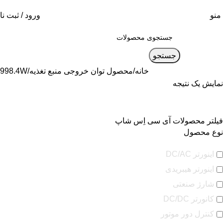
منو
ورود / ثبت نا
جستجو
خانه
محصول توان خروجی منبع تغذیه
998.4W
نمایش یک نتیجه
فیلتر محصولات آی سی اِس شاپ
نوع محصول
اینورتر DC/AC
اینورتر هیبریدی
شارژ صنعتی
کانورتر DC/DC
کنترل دور موتور