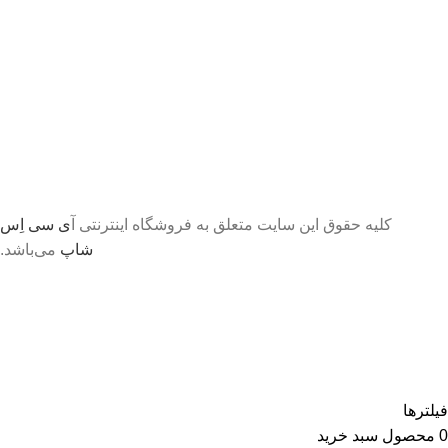
کلیه حقوق این سایت متعلق به فروشگاه اینترنتی آ
ی سی اِس
شاپ
می‌باشد.
تا اطلاع ثانوی لطفا جهت موجودی و قیمت بروز با ما در
تماس باشید 09056458282
فیلترها
0
محصول
سبد خرید