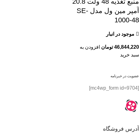
منبع تغذیه 48 ولت 20.8
آمپر مین ول مدل SE-
1000-48
موجود در انبار
46,844,220
تومان
افزودن به
سبد خرید
عضویت در خبرنامه
[mc4wp_form id=9704]
آدرس فروشگاه