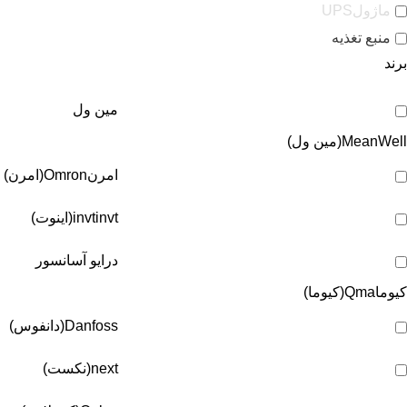
ماژولUPS
منبع تغذیه
برند
مین ول
MeanWell(مین ول)
امرن
Omron(امرن)
invt(اینوت)
invt
درایو آسانسور
کیوما
Qma(کیوما)
Danfoss(دانفوس)
next(نکست)