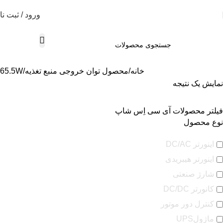
ورود / ثبت نا
خانه
محصول توان خروجی منبع تغذیه
65.5W
نمایش یک نتیجه
فیلتر محصولات آی سی اِس شاپ
نوع محصول
اینورتر DC/AC
اینورتر هیبریدی
شارژ صنعتی
کانورتر DC/DC
کنترل دور موتور
ماژولUPS