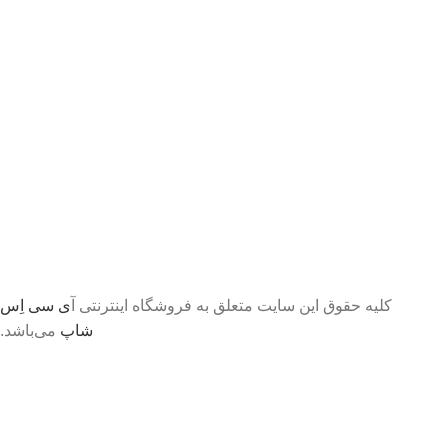
کلیه حقوق این سایت متعلق به فروشگاه اینترنتی آ
ی سی اِس
شاپ
می‌باشد.
تا اطلاع ثانوی لطفا جهت موجودی و قیمت بروز با ما در
تماس باشید 09056458282