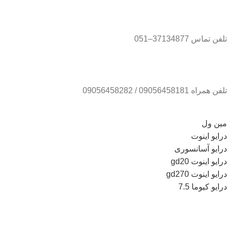
تلفن تماس 37134877–051
تلفن همراه 09056458181 / 09056458282
مین ول
درایو اینوت
درایو آسانسوری
درایو اینوت gd20
درایو اینوت gd270
درایو کیوما 7.5