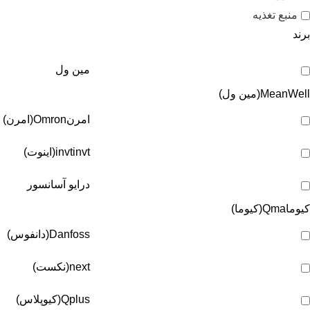
منبع تغذیه
برند
مین ول
MeanWell(مین ول)
امرن
Omron(امرن)
invt(اینوت)
invt
درایو آسانسور
کیوما
Qma(کیوما)
Danfoss(دانفوس)
next(نکست)
Qplus(کیوپلاس)