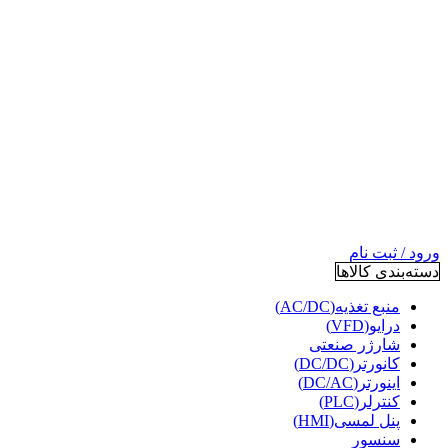
ورود / ثبت نام
دسته‌بندی کالاها
منبع تغذیه(AC/DC)
درایو(VFD)
شارژر صنعتی
کانورتر(DC/DC)
اینورتر(DC/AC)
کنترلر(PLC)
پنل لمسی(HMI)
سنسور