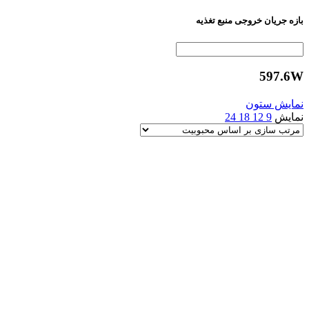
بازه جریان خروجی منبع تغذیه
597.6W
نمایش ستون
نمایش
9
12
18
24