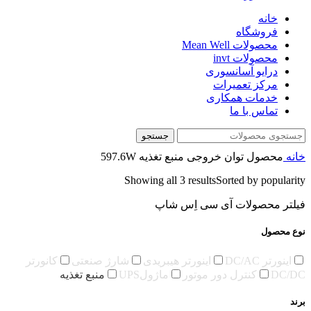
خانه
فروشگاه
محصولات Mean Well
محصولات invt
درایو آسانسوری
مرکز تعمیرات
خدمات همکاری
تماس با ما
جستجو
خانه
محصول توان خروجی منبع تغذیه
597.6W
Showing all 3 results
Sorted by popularity
فیلتر محصولات آی سی اِس شاپ
نوع محصول
اینورتر DC/AC
اینورتر هیبریدی
شارژ صنعتی
کانورتر
DC/DC
کنترل دور موتور
ماژولUPS
منبع تغذیه
برند