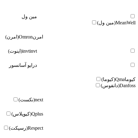
مین ول
MeanWell(مین ول)
امرن
Omron(امرن)
invt(اینوت)
invt
درایو آسانسور
کیوما
Qma(کیوما)
Danfoss(دانفوس)
next(نکست)
Qplus(کیوپلاس)
Respect(رسپکت)