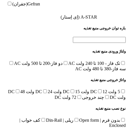
Gefran(جفران)
A-STAR (اِی اِستار)
بازه توان خروجی منبع تغذیه
ولتاژ ورودی منبع تغذیه
تک فاز - 100 تا 240 ولت AC
دو فاز-200 تا 500 ولت AC
سه فاز-380 تا 480 ولت AC
واتاژ خروجی منبع تغذیه
5 ولت DC
12 ولت DC
15 ولت DC
24 ولت DC
48
ولت DC
چند خروجی
72 ولت DC
نوع نصب منبع تغذیه
بدون فرم | Open form
ریلی | Din-Rail
کف خواب |
Enclosed