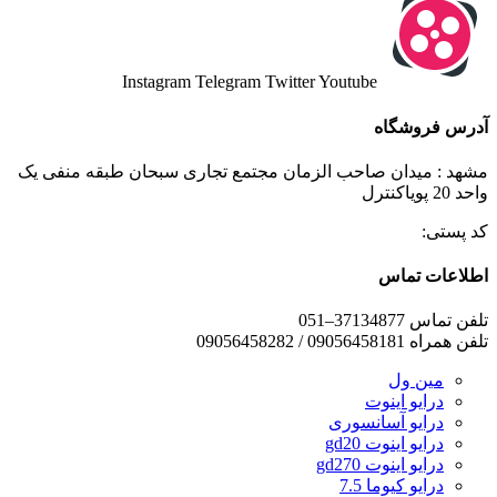
Instagram
Telegram
Twitter
Youtube
آدرس فروشگاه
مشهد : میدان صاحب الزمان مجتمع تجاری سبحان طبقه منفی یک
واحد 20 پویاکنترل
کد پستی:
اطلاعات تماس
تلفن تماس 37134877–051
تلفن همراه 09056458181 / 09056458282
مین ول
درایو اینوت
درایو آسانسوری
درایو اینوت gd20
درایو اینوت gd270
درایو کیوما 7.5