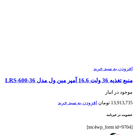
افزودن به سبد خرید
منبع تغذیه 36 ولت 16.6 آمپر مین ول مدل LRS-600-36
موجود در انبار
13,913,735
تومان
افزودن به سبد خرید
عضویت در خبرنامه
[mc4wp_form id=9704]