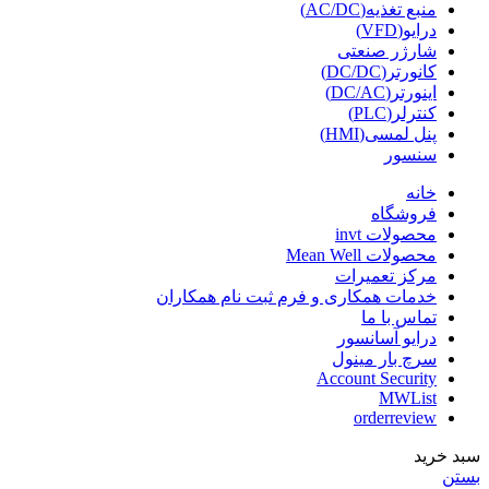
منبع تغذیه(AC/DC)
درایو(VFD)
شارژر صنعتی
کانورتر(DC/DC)
اینورتر(DC/AC)
کنترلر(PLC)
پنل لمسی(HMI)
سنسور
خانه
فروشگاه
محصولات invt
محصولات Mean Well
مرکز تعمیرات
خدمات همکاری و فرم ثبت نام همکاران
تماس با ما
درایو آسانسور
سرچ بار مینول
Account Security
MWList
orderreview
سبد خرید
بستن