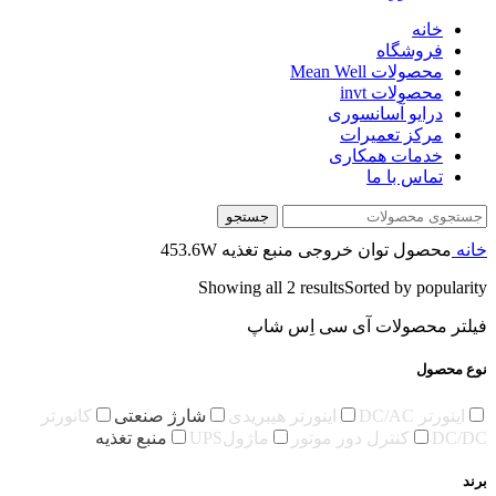
خانه
فروشگاه
محصولات Mean Well
محصولات invt
درایو آسانسوری
مرکز تعمیرات
خدمات همکاری
تماس با ما
جستجو
خانه
محصول توان خروجی منبع تغذیه
453.6W
Showing all 2 results
Sorted by popularity
فیلتر محصولات آی سی اِس شاپ
نوع محصول
اینورتر DC/AC
اینورتر هیبریدی
شارژ صنعتی
کانورتر
DC/DC
کنترل دور موتور
ماژولUPS
منبع تغذیه
برند