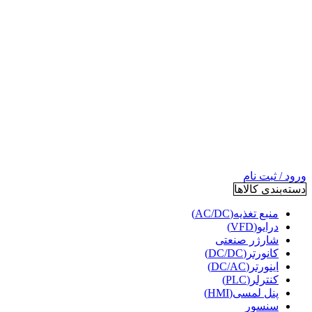
ورود / ثبت نام
دسته‌بندی کالاها
منبع تغذیه(AC/DC)
درایو(VFD)
شارژر صنعتی
کانورتر(DC/DC)
اینورتر(DC/AC)
کنترلر(PLC)
پنل لمسی(HMI)
سنسور