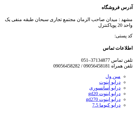
آدرس فروشگاه
مشهد : میدان صاحب الزمان مجتمع تجاری سبحان طبقه منفی یک
واحد 20 پویاکنترل
کد پستی:
اطلاعات تماس
تلفن تماس 37134877–051
تلفن همراه 09056458181 / 09056458282
مین ول
درایو اینوت
درایو آسانسوری
درایو اینوت gd20
درایو اینوت gd270
درایو کیوما 7.5