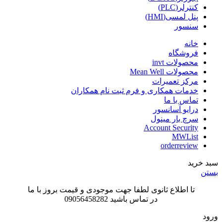
کنترلر(PLC)
پنل لمسی(HMI)
سنسور
خانه
فروشگاه
محصولات invt
محصولات Mean Well
مرکز تعمیرات
خدمات همکاری و فرم ثبت نام همکاران
تماس با ما
درایو آسانسور
سرچ بار مینول
Account Security
MWList
orderreview
سبد خرید
بستن
تا اطلاع ثانوی لطفا جهت موجودی و قیمت بروز با ما
در تماس باشید 09056458282
ورود