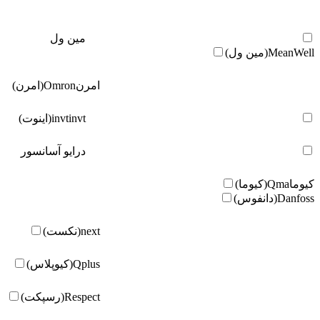
مین ول
MeanWell(مین ول)
امرن
Omron(امرن)
invt(اینوت)
invt
درایو آسانسور
کیوما
Qma(کیوما)
Danfoss(دانفوس)
next(نکست)
Qplus(کیوپلاس)
Respect(رسپکت)