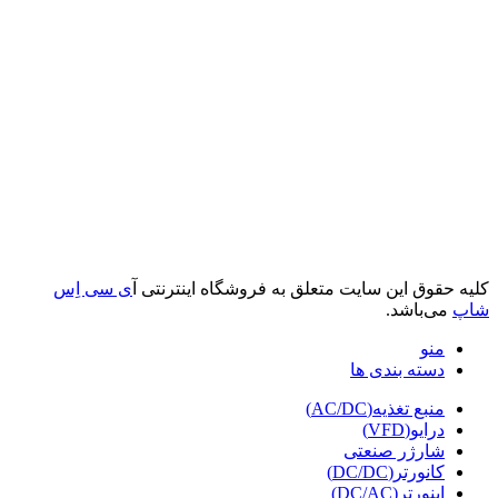
کلیه حقوق این سایت متعلق به فروشگاه اینترنتی آ
ی سی اِس
شاپ
می‌باشد.
منو
دسته بندی ها
منبع تغذیه(AC/DC)
درایو(VFD)
شارژر صنعتی
کانورتر(DC/DC)
اینورتر(DC/AC)