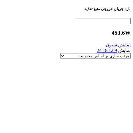
بازه جریان خروجی منبع تغذیه
453.6W
نمایش ستون
نمایش
9
12
18
24