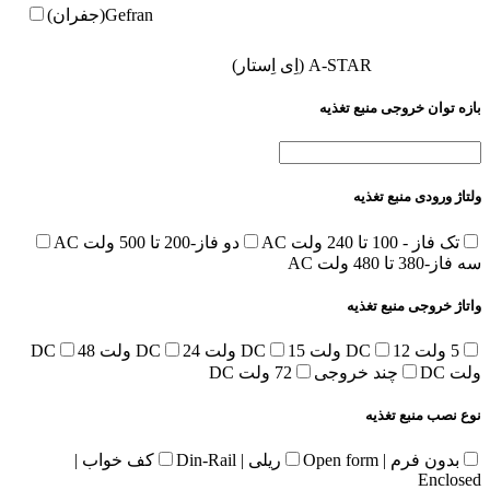
Gefran(جفران)
A-STAR (اِی اِستار)
بازه توان خروجی منبع تغذیه
ولتاژ ورودی منبع تغذیه
تک فاز - 100 تا 240 ولت AC
دو فاز-200 تا 500 ولت AC
سه فاز-380 تا 480 ولت AC
واتاژ خروجی منبع تغذیه
5 ولت DC
12 ولت DC
15 ولت DC
24 ولت DC
48
ولت DC
چند خروجی
72 ولت DC
نوع نصب منبع تغذیه
بدون فرم | Open form
ریلی | Din-Rail
کف خواب |
Enclosed