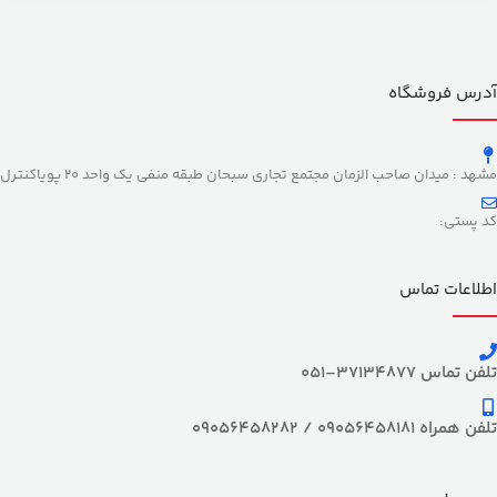
آدرس فروشگاه
مشهد : میدان صاحب الزمان مجتمع تجاری سبحان طبقه منفی یک واحد 20 پویاکنترل
کد پستی:
اطلاعات تماس
تلفن تماس 37134877–051
تلفن همراه 09056458181 / 09056458282