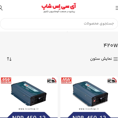
تا اطلاع ثانوی لطفا جهت موجودی و قیمت بروز با ما در تماس
باشید 09056458282
خانه
محصول توان خروجی منبع تغذیه
420W
Showing all 2 results
420W
نمایش ستون