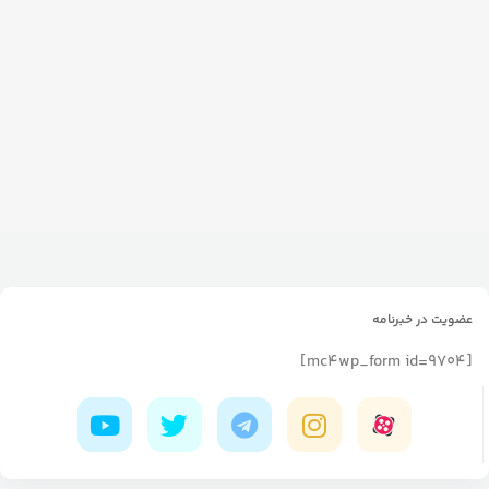
عضویت در خبرنامه
[mc4wp_form id=9704]