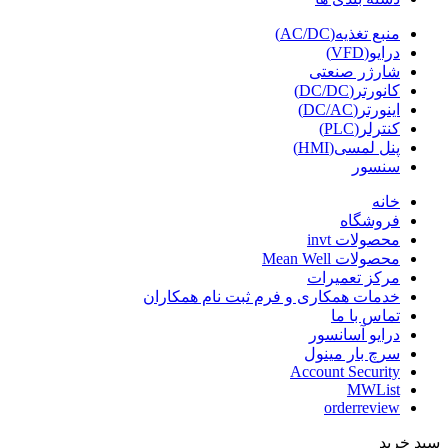
منبع تغذیه(AC/DC)
درایو(VFD)
شارژر صنعتی
کانورتر(DC/DC)
اینورتر(DC/AC)
کنترلر(PLC)
پنل لمسی(HMI)
سنسور
خانه
فروشگاه
محصولات invt
محصولات Mean Well
مرکز تعمیرات
خدمات همکاری و فرم ثبت نام همکاران
تماس با ما
درایو آسانسور
سرچ بار مینول
Account Security
MWList
orderreview
سبد خرید