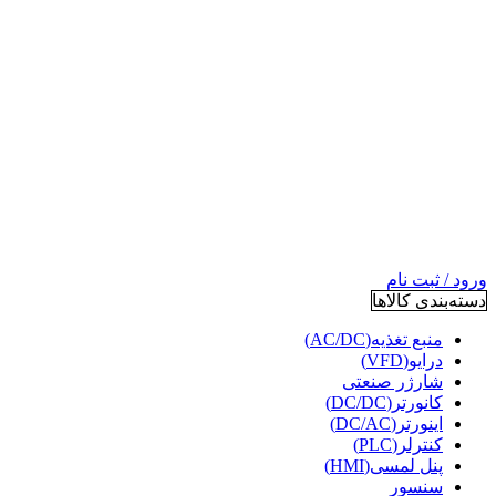
ورود / ثبت نام
دسته‌بندی کالاها
منبع تغذیه(AC/DC)
درایو(VFD)
شارژر صنعتی
کانورتر(DC/DC)
اینورتر(DC/AC)
کنترلر(PLC)
پنل لمسی(HMI)
سنسور