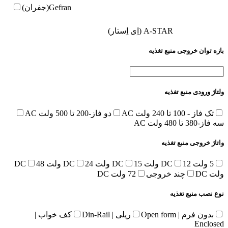
Gefran(جفران)
A-STAR (اِی اِستار)
بازه توان خروجی منبع تغذیه
ولتاژ ورودی منبع تغذیه
تک فاز - 100 تا 240 ولت AC
دو فاز-200 تا 500 ولت AC
سه فاز-380 تا 480 ولت AC
واتاژ خروجی منبع تغذیه
5 ولت DC
12 ولت DC
15 ولت DC
24 ولت DC
48
ولت DC
چند خروجی
72 ولت DC
نوع نصب منبع تغذیه
بدون فرم | Open form
ریلی | Din-Rail
کف خواب |
Enclosed