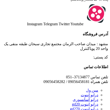
Instagram
Telegram
Twitter
Youtube
آدرس فروشگاه
مشهد : میدان صاحب الزمان مجتمع تجاری سبحان طبقه منفی یک
واحد 20 پویاکنترل
کد پستی:
اطلاعات تماس
تلفن تماس 37134877–051
تلفن همراه 09056458181 / 09056458282
مین ول
درایو اینوت
درایو آسانسوری
درایو اینوت gd20
درایو اینوت gd270