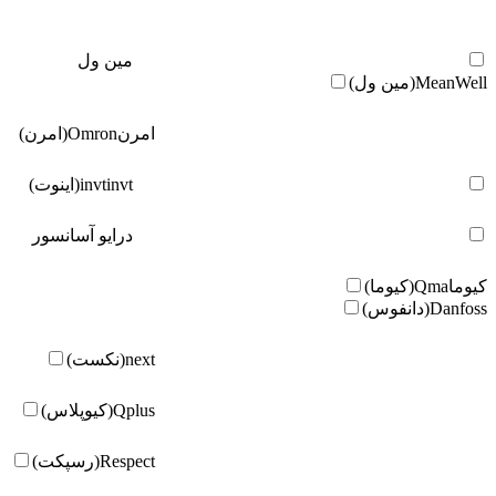
مین ول
MeanWell(مین ول)
امرن
Omron(امرن)
invt(اینوت)
invt
درایو آسانسور
کیوما
Qma(کیوما)
Danfoss(دانفوس)
next(نکست)
Qplus(کیوپلاس)
Respect(رسپکت)