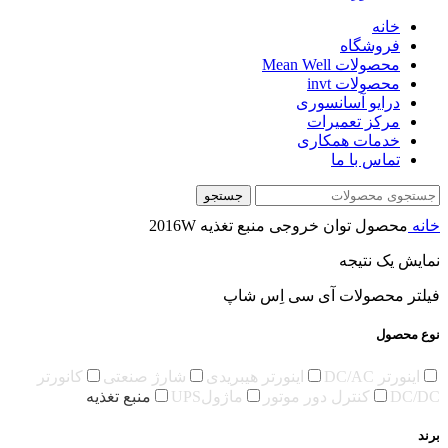
خانه
فروشگاه
محصولات Mean Well
محصولات invt
درایو آسانسوری
مرکز تعمیرات
خدمات همکاری
تماس با ما
جستجو
خانه
محصول توان خروجی منبع تغذیه
2016W
نمایش یک نتیجه
فیلتر محصولات آی سی اِس شاپ
نوع محصول
اینورتر DC/AC
اینورتر هیبریدی
شارژ صنعتی
کانورتر
DC/DC
کنترل دور موتور
ماژولUPS
منبع تغذیه
برند