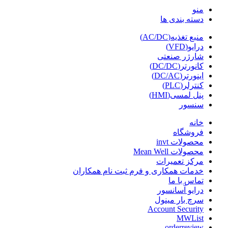
منو
دسته بندی ها
منبع تغذیه(AC/DC)
درایو(VFD)
شارژر صنعتی
کانورتر(DC/DC)
اینورتر(DC/AC)
کنترلر(PLC)
پنل لمسی(HMI)
سنسور
خانه
فروشگاه
محصولات invt
محصولات Mean Well
مرکز تعمیرات
خدمات همکاری و فرم ثبت نام همکاران
تماس با ما
درایو آسانسور
سرچ بار مینول
Account Security
MWList
orderreview