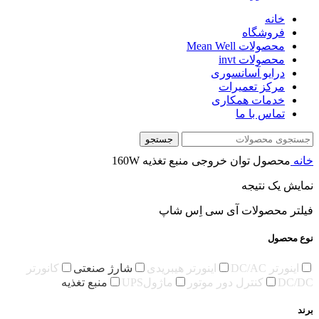
خانه
فروشگاه
محصولات Mean Well
محصولات invt
درایو آسانسوری
مرکز تعمیرات
خدمات همکاری
تماس با ما
جستجو
خانه
محصول توان خروجی منبع تغذیه
160W
نمایش یک نتیجه
فیلتر محصولات آی سی اِس شاپ
نوع محصول
اینورتر DC/AC
اینورتر هیبریدی
شارژ صنعتی
کانورتر
DC/DC
کنترل دور موتور
ماژولUPS
منبع تغذیه
برند