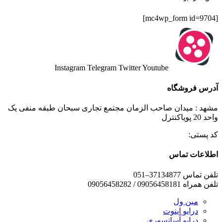
[mc4wp_form id=9704]
Instagram
Telegram
Twitter
Youtube
آدرس فروشگاه
مشهد : میدان صاحب الزمان مجتمع تجاری سبحان طبقه منفی یک
واحد 20 پویاکنترل
کد پستی:
اطلاعات تماس
تلفن تماس 37134877–051
تلفن همراه 09056458181 / 09056458282
مین ول
درایو اینوت
درایو آسانسوری