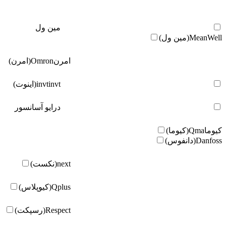
مین ول
MeanWell(مین ول)
امرن
Omron(امرن)
invt(اینوت)
invt
درایو آسانسور
کیوما
Qma(کیوما)
Danfoss(دانفوس)
next(نکست)
Qplus(کیوپلاس)
Respect(رسپکت)