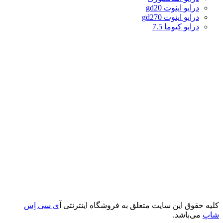
درایو اینوت gd20
درایو اینوت gd270
درایو کیوما 7.5
کلیه حقوق این سایت متعلق به فروشگاه اینترنتی آ
ی سی اِس
شاپ
می‌باشد.