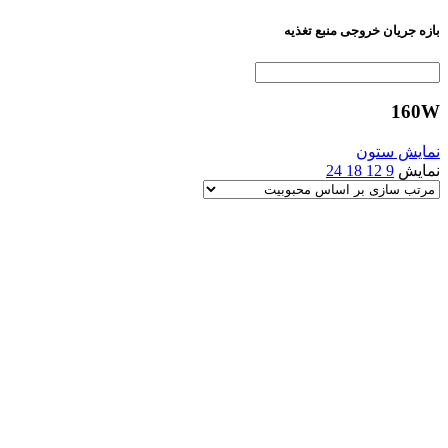
بازه جریان خروجی منبع تغذیه
160W
نمایش ستون
نمایش
9
12
18
24