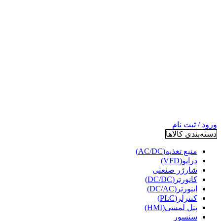
ورود / ثبت نام
دسته‌بندی کالاها
منبع تغذیه(AC/DC)
درایو(VFD)
شارژر صنعتی
کانورتر(DC/DC)
اینورتر(DC/AC)
کنترلر(PLC)
پنل لمسی(HMI)
سنسور