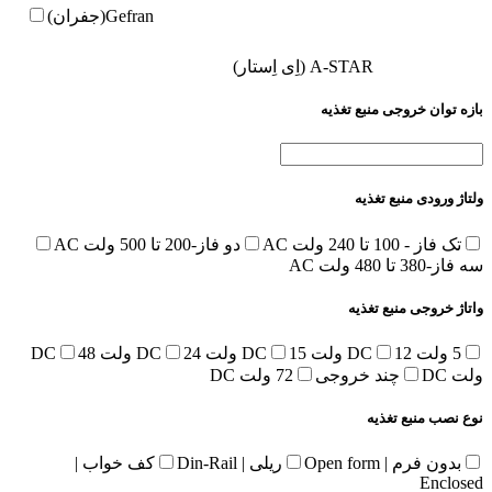
Gefran(جفران)
A-STAR (اِی اِستار)
بازه توان خروجی منبع تغذیه
ولتاژ ورودی منبع تغذیه
تک فاز - 100 تا 240 ولت AC
دو فاز-200 تا 500 ولت AC
سه فاز-380 تا 480 ولت AC
واتاژ خروجی منبع تغذیه
5 ولت DC
12 ولت DC
15 ولت DC
24 ولت DC
48
ولت DC
چند خروجی
72 ولت DC
نوع نصب منبع تغذیه
بدون فرم | Open form
ریلی | Din-Rail
کف خواب |
Enclosed