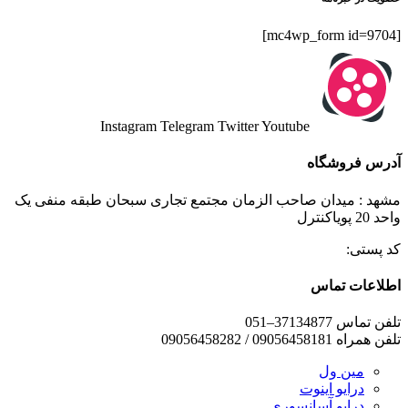
[mc4wp_form id=9704]
Instagram
Telegram
Twitter
Youtube
آدرس فروشگاه
مشهد : میدان صاحب الزمان مجتمع تجاری سبحان طبقه منفی یک
واحد 20 پویاکنترل
کد پستی:
اطلاعات تماس
تلفن تماس 37134877–051
تلفن همراه 09056458181 / 09056458282
مین ول
درایو اینوت
درایو آسانسوری