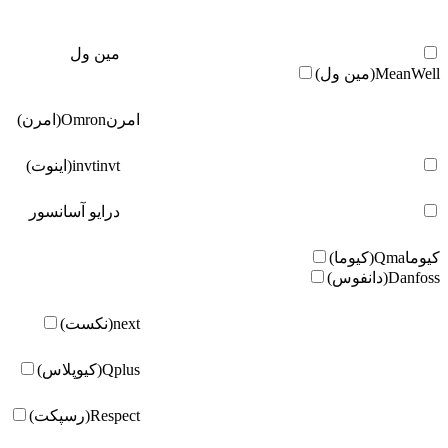
مین ول
MeanWell(مین ول)
امرن
Omron(امرن)
invt(اینوت)
invt
درایو آسانسور
کیوما
Qma(کیوما)
Danfoss(دانفوس)
next(نکست)
Qplus(کیوپلاس)
Respect(رسپکت)