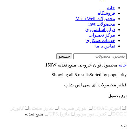
خانه
فروشگاه
محصولات Mean Well
محصولات invt
درایو آسانسوری
مرکز تعمیرات
خدمات همکاری
تماس با ما
جستجو
خانه
محصول توان خروجی منبع تغذیه
150W
Showing all 5 results
Sorted by popularity
فیلتر محصولات آی سی اِس شاپ
نوع محصول
اینورتر DC/AC
اینورتر هیبریدی
شارژ صنعتی
کانورتر
DC/DC
کنترل دور موتور
ماژولUPS
منبع تغذیه
برند