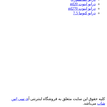
درایو اینوت gd20
درایو اینوت gd270
درایو کیوما 7.5
کلیه حقوق این سایت متعلق به فروشگاه اینترنتی آ
ی سی اِس
شاپ
می‌باشد.