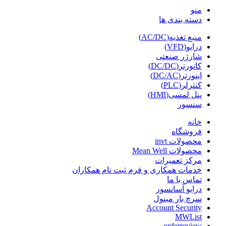
منو
دسته بندی ها
منبع تغذیه(AC/DC)
درایو(VFD)
شارژر صنعتی
کانورتر(DC/DC)
اینورتر(DC/AC)
کنترلر(PLC)
پنل لمسی(HMI)
سنسور
خانه
فروشگاه
محصولات invt
محصولات Mean Well
مرکز تعمیرات
خدمات همکاری و فرم ثبت نام همکاران
تماس با ما
درایو آسانسور
سرچ بار مینول
Account Security
MWList
orderreview