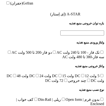
Gefran(جفران)
A-STAR (اِی اِستار)
بازه توان خروجی منبع تغذیه
ولتاژ ورودی منبع تغذیه
تک فاز - 100 تا 240 ولت AC
دو فاز-200 تا 500 ولت AC
سه فاز-380 تا 480 ولت AC
واتاژ خروجی منبع تغذیه
5 ولت DC
12 ولت DC
15 ولت DC
24 ولت DC
48
ولت DC
چند خروجی
72 ولت DC
نوع نصب منبع تغذیه
بدون فرم | Open form
ریلی | Din-Rail
کف خواب |
Enclosed