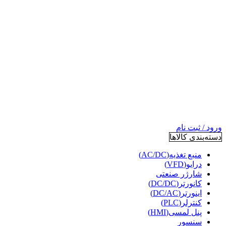
ورود / ثبت نام
دسته‌بندی کالاها
منبع تغذیه(AC/DC)
درایو(VFD)
شارژر صنعتی
کانورتر(DC/DC)
اینورتر(DC/AC)
کنترلر(PLC)
پنل لمسی(HMI)
سنسور