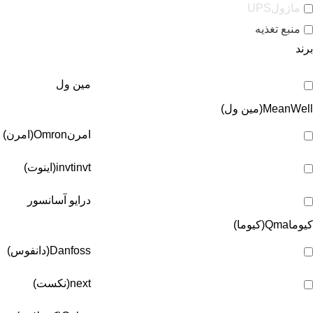
ماژولUPS
منبع تغذیه
برند
مین ول
MeanWell(مین ول)
امرن
Omron(امرن)
invt(اینوت)
invt
درایو آسانسور
کیوما
Qma(کیوما)
Danfoss(دانفوس)
next(نکست)