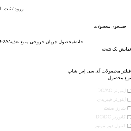
ورود / ثبت نا
خانه
محصول جریان خروجی منبع تغذیه
92A
نمایش یک نتیجه
فیلتر محصولات آی سی اِس شاپ
نوع محصول
اینورتر DC/AC
اینورتر هیبریدی
شارژ صنعتی
کانورتر DC/DC
کنترل دور موتور