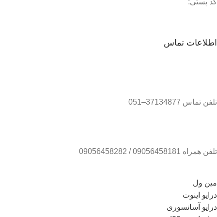
کد پستی:
اطلاعات تماس
تلفن تماس 37134877–051
تلفن همراه 09056458181 / 09056458282
مین ول
درایو اینوت
درایو آسانسوری