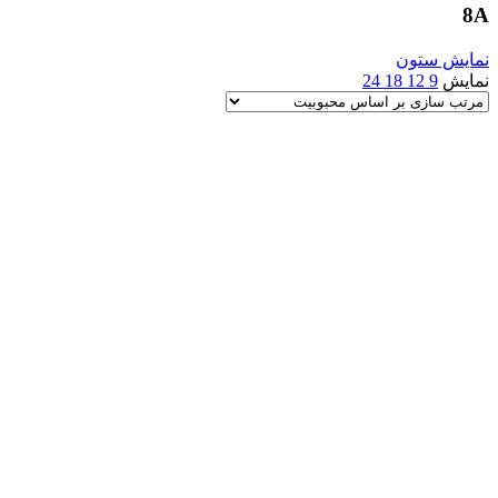
8A
نمایش ستون
نمایش
9
12
18
24