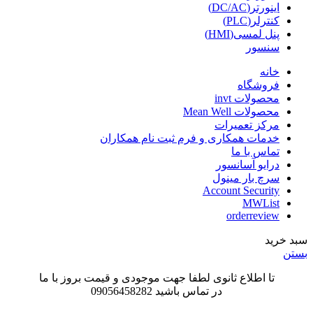
اینورتر(DC/AC)
کنترلر(PLC)
پنل لمسی(HMI)
سنسور
خانه
فروشگاه
محصولات invt
محصولات Mean Well
مرکز تعمیرات
خدمات همکاری و فرم ثبت نام همکاران
تماس با ما
درایو آسانسور
سرچ بار مینول
Account Security
MWList
orderreview
سبد خرید
بستن
تا اطلاع ثانوی لطفا جهت موجودی و قیمت بروز با ما
در تماس باشید 09056458282