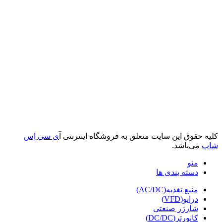
کلیه حقوق این سایت متعلق به فروشگاه اینترنتی آ
ی سی اِس
شاپ
می‌باشد.
منو
دسته بندی ها
منبع تغذیه(AC/DC)
درایو(VFD)
شارژر صنعتی
کانورتر(DC/DC)