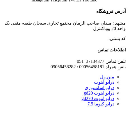
آدرس فروشگاه
مشهد : میدان صاحب الزمان مجتمع تجاری سبحان طبقه منفی یک
واحد 20 پویاکنترل
کد پستی:
اطلاعات تماس
تلفن تماس 37134877–051
تلفن همراه 09056458181 / 09056458282
مین ول
درایو اینوت
درایو آسانسوری
درایو اینوت gd20
درایو اینوت gd270
درایو کیوما 7.5