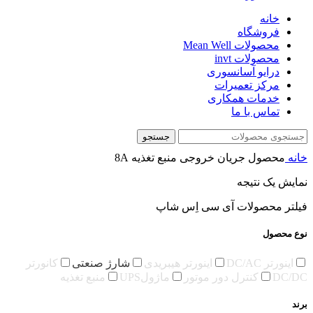
خانه
فروشگاه
محصولات Mean Well
محصولات invt
درایو آسانسوری
مرکز تعمیرات
خدمات همکاری
تماس با ما
جستجو
خانه
محصول جریان خروجی منبع تغذیه
8A
نمایش یک نتیجه
فیلتر محصولات آی سی اِس شاپ
نوع محصول
اینورتر DC/AC
اینورتر هیبریدی
شارژ صنعتی
کانورتر
DC/DC
کنترل دور موتور
ماژولUPS
منبع تغذیه
برند