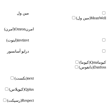
مین ول
MeanWell(مین ول)
امرن
Omron(امرن)
invt(اینوت)
invt
درایو آسانسور
کیوما
Qma(کیوما)
Danfoss(دانفوس)
next(نکست)
Qplus(کیوپلاس)
Respect(رسپکت)