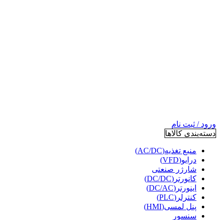
ورود / ثبت نام
دسته‌بندی کالاها
منبع تغذیه(AC/DC)
درایو(VFD)
شارژر صنعتی
کانورتر(DC/DC)
اینورتر(DC/AC)
کنترلر(PLC)
پنل لمسی(HMI)
سنسور