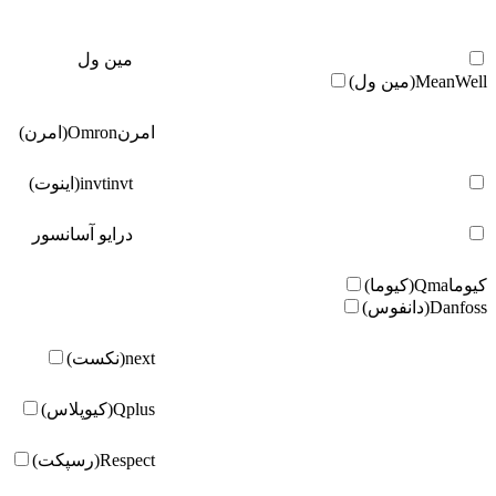
مین ول
MeanWell(مین ول)
امرن
Omron(امرن)
invt(اینوت)
invt
درایو آسانسور
کیوما
Qma(کیوما)
Danfoss(دانفوس)
next(نکست)
Qplus(کیوپلاس)
Respect(رسپکت)