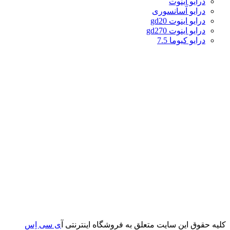
درایو اینوت
درایو آسانسوری
درایو اینوت gd20
درایو اینوت gd270
درایو کیوما 7.5
کلیه حقوق این سایت متعلق به فروشگاه اینترنتی آ
ی سی اِس