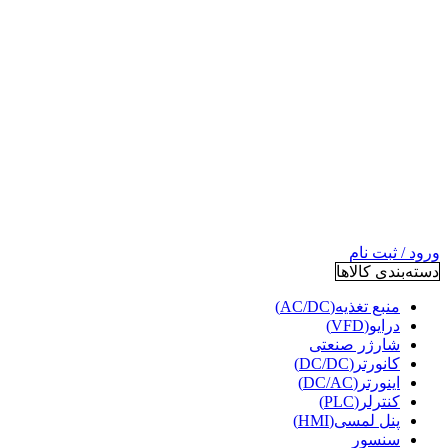
ورود / ثبت نام
دسته‌بندی کالاها
منبع تغذیه(AC/DC)
درایو(VFD)
شارژر صنعتی
کانورتر(DC/DC)
اینورتر(DC/AC)
کنترلر(PLC)
پنل لمسی(HMI)
سنسور