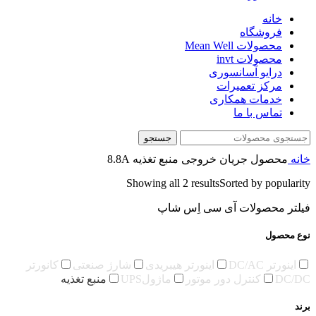
خانه
فروشگاه
محصولات Mean Well
محصولات invt
درایو آسانسوری
مرکز تعمیرات
خدمات همکاری
تماس با ما
جستجو
خانه
محصول جریان خروجی منبع تغذیه
8.8A
Showing all 2 results
Sorted by popularity
فیلتر محصولات آی سی اِس شاپ
نوع محصول
اینورتر DC/AC
اینورتر هیبریدی
شارژ صنعتی
کانورتر
DC/DC
کنترل دور موتور
ماژولUPS
منبع تغذیه
برند