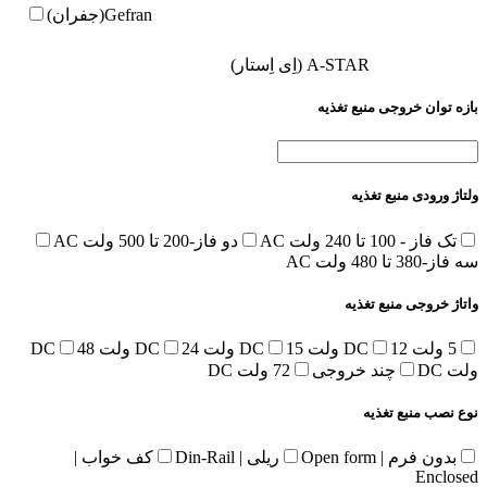
Gefran(جفران)
A-STAR (اِی اِستار)
بازه توان خروجی منبع تغذیه
ولتاژ ورودی منبع تغذیه
تک فاز - 100 تا 240 ولت AC
دو فاز-200 تا 500 ولت AC
سه فاز-380 تا 480 ولت AC
واتاژ خروجی منبع تغذیه
5 ولت DC
12 ولت DC
15 ولت DC
24 ولت DC
48
ولت DC
چند خروجی
72 ولت DC
نوع نصب منبع تغذیه
بدون فرم | Open form
ریلی | Din-Rail
کف خواب |
Enclosed