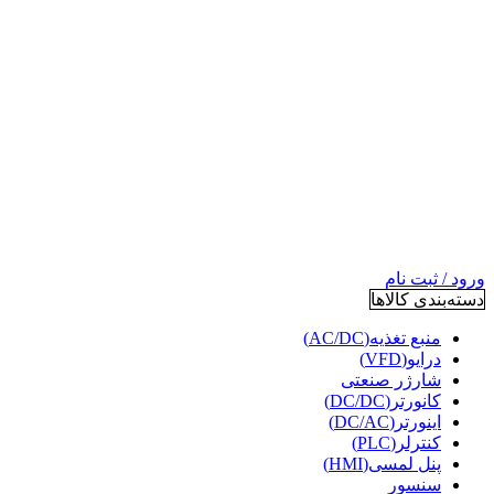
ورود / ثبت نام
دسته‌بندی کالاها
منبع تغذیه(AC/DC)
درایو(VFD)
شارژر صنعتی
کانورتر(DC/DC)
اینورتر(DC/AC)
کنترلر(PLC)
پنل لمسی(HMI)
سنسور