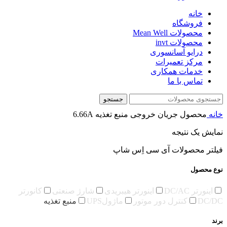
خانه
فروشگاه
محصولات Mean Well
محصولات invt
درایو آسانسوری
مرکز تعمیرات
خدمات همکاری
تماس با ما
جستجو
خانه
محصول جریان خروجی منبع تغذیه
6.66A
نمایش یک نتیجه
فیلتر محصولات آی سی اِس شاپ
نوع محصول
اینورتر DC/AC
اینورتر هیبریدی
شارژ صنعتی
کانورتر
DC/DC
کنترل دور موتور
ماژولUPS
منبع تغذیه
برند