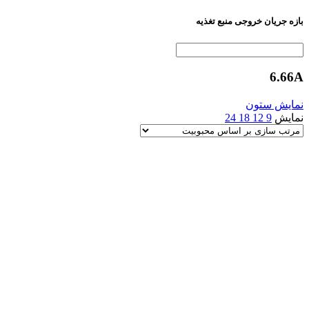
بازه جریان خروجی منبع تغذیه
6.66A
نمایش ستون
نمایش
9
12
18
24