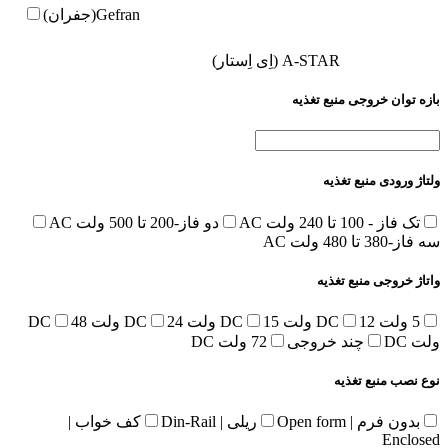
Gefran(جفران)
A-STAR (اِی اِستار)
بازه توان خروجی منبع تغذیه
ولتاژ ورودی منبع تغذیه
تک فاز - 100 تا 240 ولت AC
دو فاز-200 تا 500 ولت AC
سه فاز-380 تا 480 ولت AC
واتاژ خروجی منبع تغذیه
5 ولت DC
12 ولت DC
15 ولت DC
24 ولت DC
48
ولت DC
چند خروجی
72 ولت DC
نوع نصب منبع تغذیه
بدون فرم | Open form
ریلی | Din-Rail
کف خواب |
Enclosed