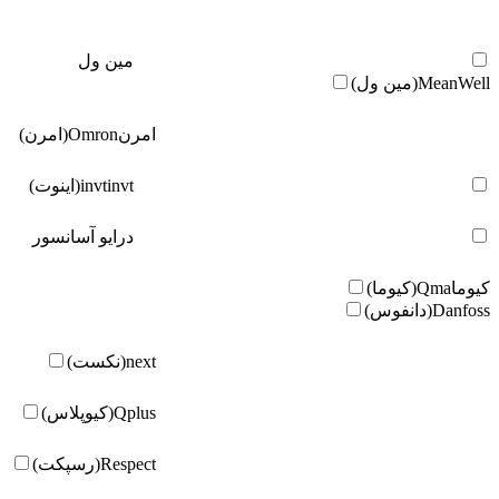
مین ول
MeanWell(مین ول)
امرن
Omron(امرن)
invt(اینوت)
invt
درایو آسانسور
کیوما
Qma(کیوما)
Danfoss(دانفوس)
next(نکست)
Qplus(کیوپلاس)
Respect(رسپکت)