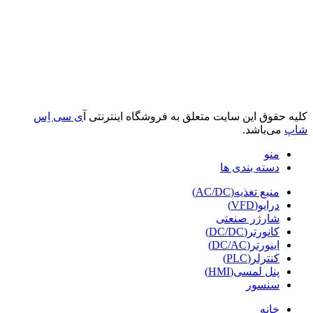
کلیه حقوق این سایت متعلق به فروشگاه اینترنتی آ
ی سی اِس
شاپ
می‌باشد.
منو
دسته بندی ها
منبع تغذیه(AC/DC)
درایو(VFD)
شارژر صنعتی
کانورتر(DC/DC)
اینورتر(DC/AC)
کنترلر(PLC)
پنل لمسی(HMI)
سنسور
خانه