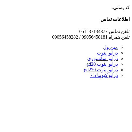
کد پستی:
اطلاعات تماس
تلفن تماس 37134877–051
تلفن همراه 09056458181 / 09056458282
مین ول
درایو اینوت
درایو آسانسوری
درایو اینوت gd20
درایو اینوت gd270
درایو کیوما 7.5