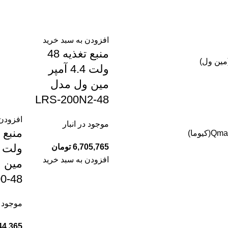
افزودن به سبد خرید
منبع تغذیه 48
ولت 4.4 آمپر
مین ول مدل
LRS-200N2-48
افزودن 
موجود در انبار
Qma(کیوما)
6,705,765
تومان
افزودن به سبد خرید
مین 
0-48
موجود د
44,365