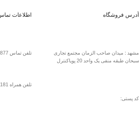
آدرس فروشگاه
اطلاعات تماس
مشهد : میدان صاحب الزمان مجتمع تجاری
تلفن تماس 37134877–051
سبحان طبقه منفی یک واحد 20 پویاکنترل
تلفن همراه 09056458181 / 09056458282
کد پستی: