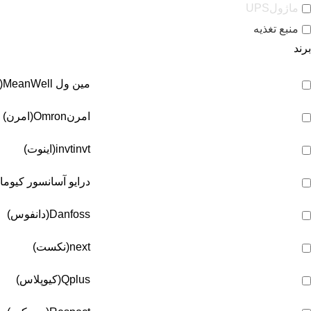
ماژولUPS
منبع تغذیه
برند
مین ول
MeanWell(مین ول)
امرن
Omron(امرن)
invt(اینوت)
invt
درایو آسانسور کیوما
Danfoss(دانفوس)
next(نکست)
Qplus(کیوپلاس)