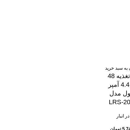
به سبد خرید
منبع تغذیه 48
ولت 4.4 آمپر
ول مدل
LRS-20
ر انبار
5,7
تومان