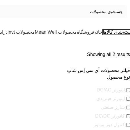
ته‌بندی کالاها
خانه
فروشگاه
محصولات Mean Well
محصولات invt
درای
Showing all 2 results
فیلتر محصولات آی سی اِس شاپ
نوع محصول
اینورتر DC/AC
اینورتر هیبریدی
شارژ صنعتی
کانورتر DC/DC
کنترل دور موتور