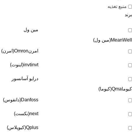
منبع تغذیه
برند
مین ول
MeanWell(مین ول)
امرن
Omron(امرن)
invt(اینوت)
invt
درایو آسانسور
کیوما
Qma(کیوما)
Danfoss(دانفوس)
next(نکست)
Qplus(کیوپلاس)