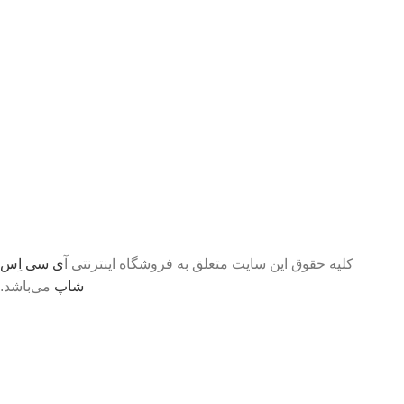
کلیه حقوق این سایت متعلق به فروشگاه اینترنتی آ
ی سی اِس
شاپ
می‌باشد.
تا اطلاع ثانوی لطفا جهت موجودی و قیمت بروز با ما در
تماس باشید 09056458282