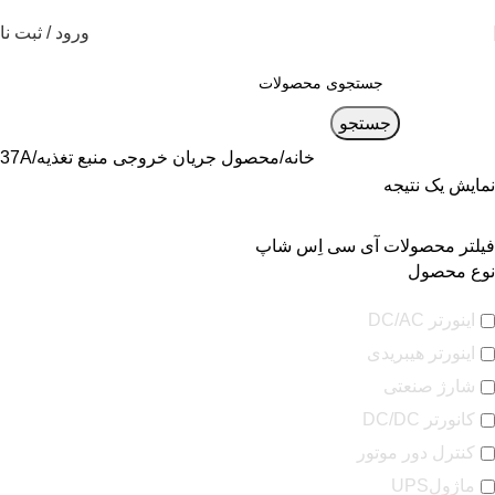
ورود / ثبت نا
جستجو
خانه
محصول جریان خروجی منبع تغذیه
37A
نمایش یک نتیجه
فیلتر محصولات آی سی اِس شاپ
نوع محصول
اینورتر DC/AC
اینورتر هیبریدی
شارژ صنعتی
کانورتر DC/DC
کنترل دور موتور
ماژولUPS