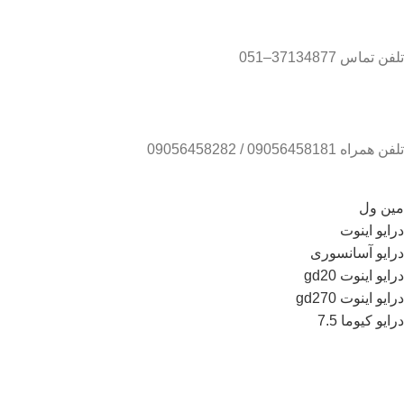
تلفن تماس 37134877–051
تلفن همراه 09056458181 / 09056458282
مین ول
درایو اینوت
درایو آسانسوری
درایو اینوت gd20
درایو اینوت gd270
درایو کیوما 7.5