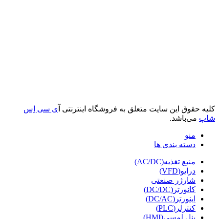
کلیه حقوق این سایت متعلق به فروشگاه اینترنتی آ
ی سی اِس
شاپ
می‌باشد.
منو
دسته بندی ها
منبع تغذیه(AC/DC)
درایو(VFD)
شارژر صنعتی
کانورتر(DC/DC)
اینورتر(DC/AC)
کنترلر(PLC)
پنل لمسی(HMI)