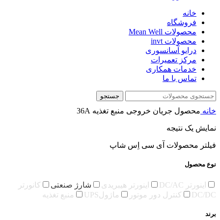
خانه
فروشگاه
محصولات Mean Well
محصولات invt
درایو آسانسوری
مرکز تعمیرات
خدمات همکاری
تماس با ما
جستجو
خانه
محصول جریان خروجی منبع تغذیه
36A
نمایش یک نتیجه
فیلتر محصولات آی سی اِس شاپ
نوع محصول
اینورتر DC/AC
اینورتر هیبریدی
شارژ صنعتی
کانورتر
DC/DC
کنترل دور موتور
ماژولUPS
منبع تغذیه
برند