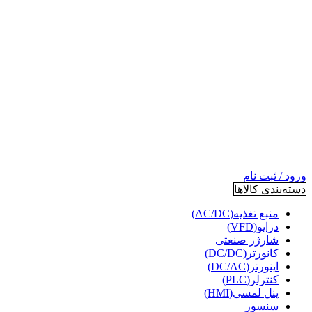
ورود / ثبت نام
دسته‌بندی کالاها
منبع تغذیه(AC/DC)
درایو(VFD)
شارژر صنعتی
کانورتر(DC/DC)
اینورتر(DC/AC)
کنترلر(PLC)
پنل لمسی(HMI)
سنسور