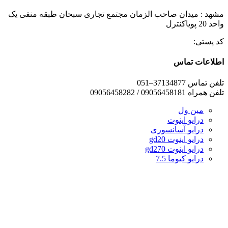
مشهد : میدان صاحب الزمان مجتمع تجاری سبحان طبقه منفی یک
واحد 20 پویاکنترل
کد پستی:
اطلاعات تماس
تلفن تماس 37134877–051
تلفن همراه 09056458181 / 09056458282
مین ول
درایو اینوت
درایو آسانسوری
درایو اینوت gd20
درایو اینوت gd270
درایو کیوما 7.5