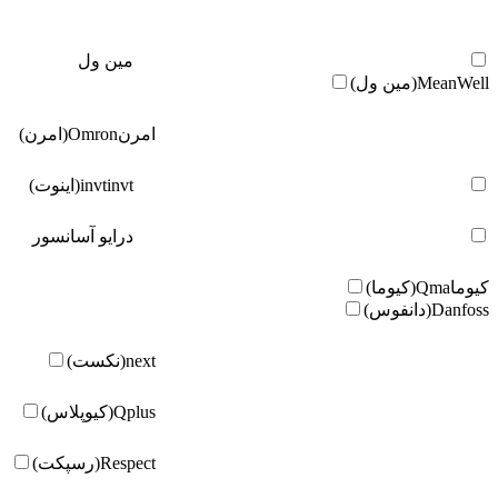
مین ول
MeanWell(مین ول)
امرن
Omron(امرن)
invt(اینوت)
invt
درایو آسانسور
کیوما
Qma(کیوما)
Danfoss(دانفوس)
next(نکست)
Qplus(کیوپلاس)
Respect(رسپکت)