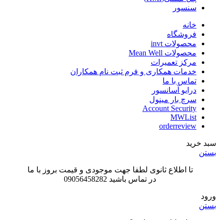
سنسور
خانه
فروشگاه
محصولات invt
محصولات Mean Well
مرکز تعمیرات
خدمات همکاری و فرم ثبت نام همکاران
تماس با ما
درایو آسانسور
سرچ بار مینول
Account Security
MWList
orderreview
سبد خرید
بستن
تا اطلاع ثانوی لطفا جهت موجودی و قیمت بروز با ما
در تماس باشید 09056458282
ورود
بستن