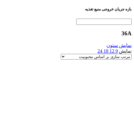
بازه جریان خروجی منبع تغذیه
36A
نمایش ستون
نمایش
9
12
18
24