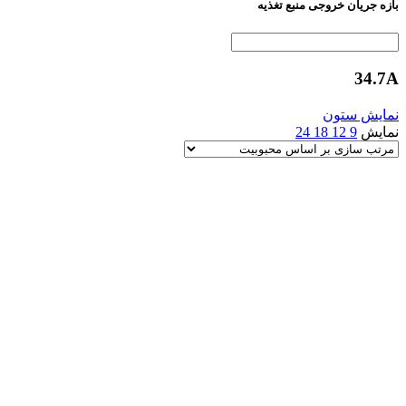
بازه جریان خروجی منبع تغذیه
34.7A
نمایش ستون
نمایش
9
12
18
24