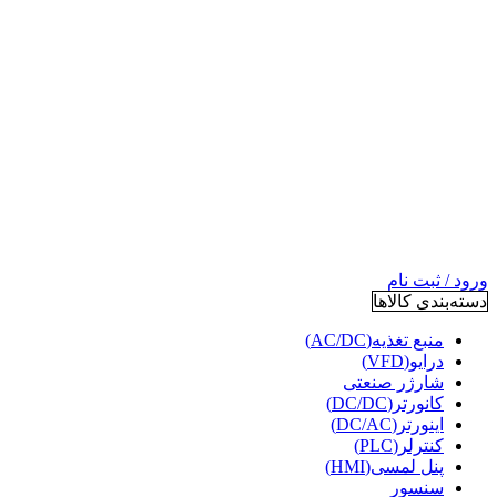
ورود / ثبت نام
دسته‌بندی کالاها
منبع تغذیه(AC/DC)
درایو(VFD)
شارژر صنعتی
کانورتر(DC/DC)
اینورتر(DC/AC)
کنترلر(PLC)
پنل لمسی(HMI)
سنسور