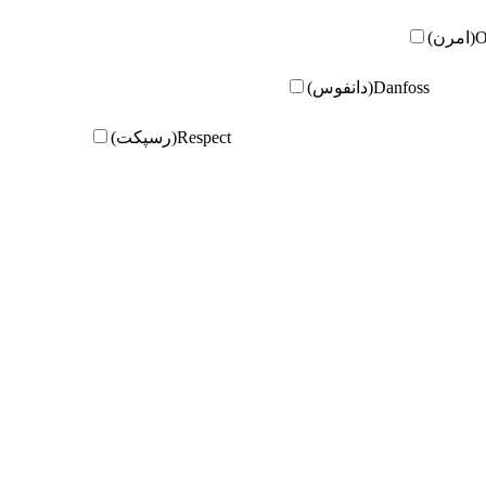
ن)
Danfoss(دانفوس)
Respect(رسپکت)