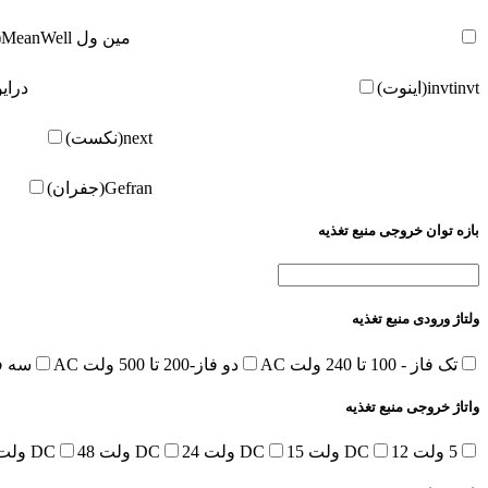
مین ول
MeanWell(مین ول)
invt(اینوت)
invt
درای
next(نکست)
Gefran(جفران)
بازه توان خروجی منبع تغذیه
ولتاژ ورودی منبع تغذیه
تک فاز - 100 تا 240 ولت AC
دو فاز-200 تا 500 ولت AC
سه فاز-380 تا 
واتاژ خروجی منبع تغذیه
5 ولت DC
12 ولت DC
15 ولت DC
24 ولت DC
48 ولت DC