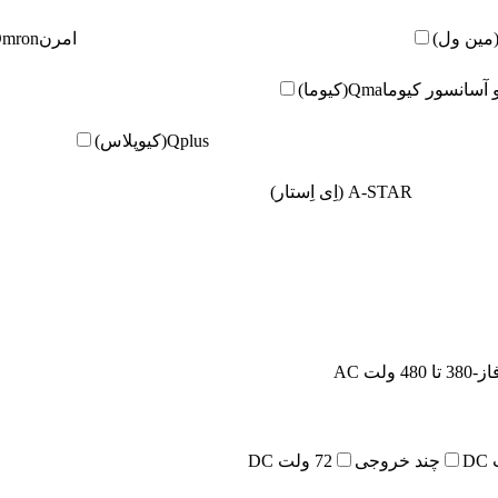
امرن
Omron(امر
و آسانسور کیوما
Qma(کیوما)
Qplus(کیوپلاس)
A-STAR (اِی اِستار)
480 ولت AC
چند خروجی
72 ولت DC