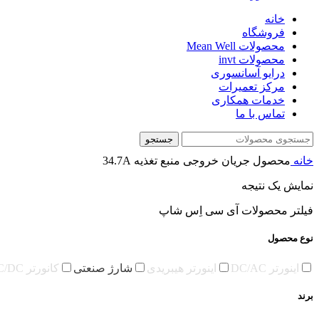
خانه
فروشگاه
محصولات Mean Well
محصولات invt
درایو آسانسوری
مرکز تعمیرات
خدمات همکاری
تماس با ما
جستجو
خانه
محصول جریان خروجی منبع تغذیه
34.7A
نمایش یک نتیجه
فیلتر محصولات آی سی اِس شاپ
نوع محصول
اینورتر DC/AC
اینورتر هیبریدی
شارژ صنعتی
کانورتر DC/DC
برند