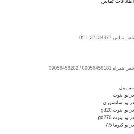
اطلاعات تماس
تلفن تماس 37134877–051
تلفن همراه 09056458181 / 09056458282
مین ول
درایو اینوت
درایو آسانسوری
درایو اینوت gd20
درایو اینوت gd270
درایو کیوما 7.5