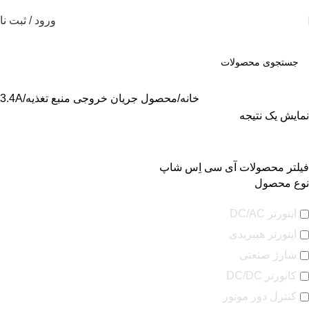
ورود / ثبت نا
خانه
محصول جریان خروجی منبع تغذیه
3.4A
نمایش یک نتیجه
فیلتر محصولات آی سی اِس شاپ
نوع محصول
اینورتر DC/AC
اینورتر هیبریدی
شارژ صنعتی
کانورتر DC/DC
کنترل دور موتور