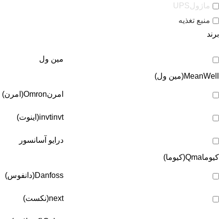
ماژولUPS
منبع تغذیه
برند
مین ول
MeanWell(مین ول)
امرن
Omron(امرن)
invt(اینوت)
invt
درایو آسانسور
کیوما
Qma(کیوما)
Danfoss(دانفوس)
next(نکست)