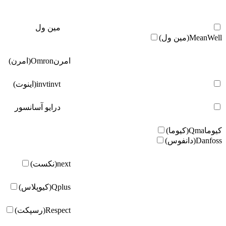
مین ول
MeanWell(مین ول)
امرن
Omron(امرن)
invt(اینوت)
invt
درایو آسانسور
کیوما
Qma(کیوما)
Danfoss(دانفوس)
next(نکست)
Qplus(کیوپلاس)
Respect(رسپکت)