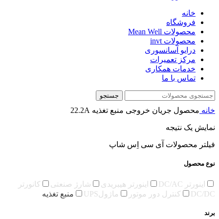
خانه
فروشگاه
محصولات Mean Well
محصولات invt
درایو آسانسوری
مرکز تعمیرات
خدمات همکاری
تماس با ما
جستجو
خانه
محصول جریان خروجی منبع تغذیه
22.2A
نمایش یک نتیجه
فیلتر محصولات آی سی اِس شاپ
نوع محصول
اینورتر DC/AC
اینورتر هیبریدی
شارژ صنعتی
کانورتر
DC/DC
کنترل دور موتور
ماژولUPS
منبع تغذیه
برند