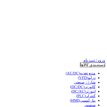
ورود / ثبت نام
دسته‌بندی کالاها
منبع تغذیه(AC/DC)
درایو(VFD)
شارژر صنعتی
کانورتر(DC/DC)
اینورتر(DC/AC)
کنترلر(PLC)
پنل لمسی(HMI)
سنسور