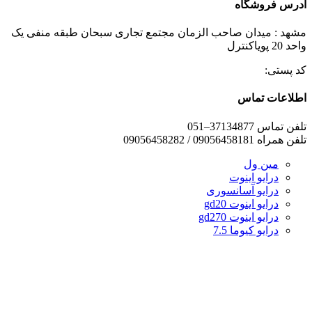
آدرس فروشگاه
مشهد : میدان صاحب الزمان مجتمع تجاری سبحان طبقه منفی یک
واحد 20 پویاکنترل
کد پستی:
اطلاعات تماس
تلفن تماس 37134877–051
تلفن همراه 09056458181 / 09056458282
مین ول
درایو اینوت
درایو آسانسوری
درایو اینوت gd20
درایو اینوت gd270
درایو کیوما 7.5