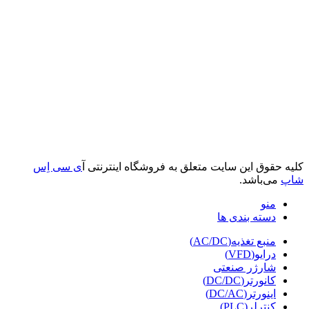
کلیه حقوق این سایت متعلق به فروشگاه اینترنتی آ
ی سی اِس
شاپ
می‌باشد.
منو
دسته بندی ها
منبع تغذیه(AC/DC)
درایو(VFD)
شارژر صنعتی
کانورتر(DC/DC)
اینورتر(DC/AC)
کنترلر(PLC)