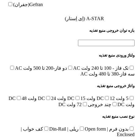
Gefran(جفران)
A-STAR (اِی اِستار)
بازه توان خروجی منبع تغذیه
ولتاژ ورودی منبع تغذیه
تک فاز - 100 تا 240 ولت AC
دو فاز-200 تا 500 ولت AC
سه فاز-380 تا 480 ولت AC
واتاژ خروجی منبع تغذیه
5 ولت DC
12 ولت DC
15 ولت DC
24 ولت DC
48
ولت DC
چند خروجی
72 ولت DC
نوع نصب منبع تغذیه
بدون فرم | Open form
ریلی | Din-Rail
کف خواب |
Enclosed