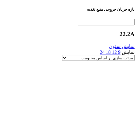
بازه جریان خروجی منبع تغذیه
22.2A
نمایش ستون
نمایش
9
12
18
24