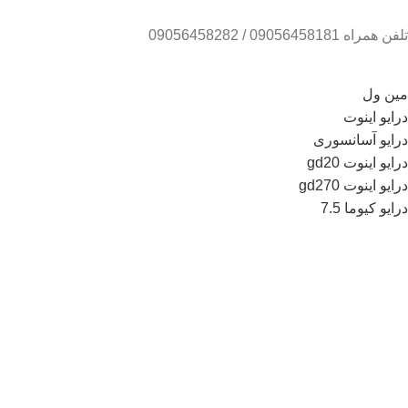
تلفن همراه 09056458181 / 09056458282
مین ول
درایو اینوت
درایو آسانسوری
درایو اینوت gd20
درایو اینوت gd270
درایو کیوما 7.5