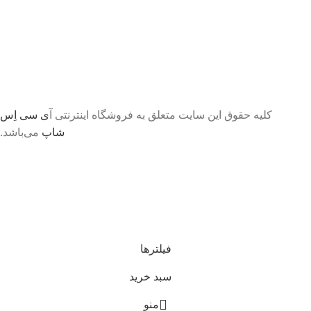
کلیه حقوق این سایت متعلق به فروشگاه اینترنتی آ
ی سی اِس
شاپ
می‌باشد.
تا اطلاع ثانوی لطفا جهت موجودی و قیمت بروز با ما در
تماس باشید 09056458282
فیلترها
سبد خرید
منو