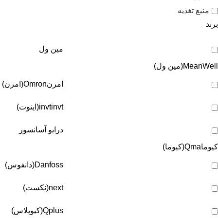
منبع تغذیه
برند
مین ول
MeanWell(مین ول)
امرن
Omron(امرن)
invt(اینوت)
invt
درایو آسانسور
کیوما
Qma(کیوما)
Danfoss(دانفوس)
next(نکست)
Qplus(کیوپلاس)