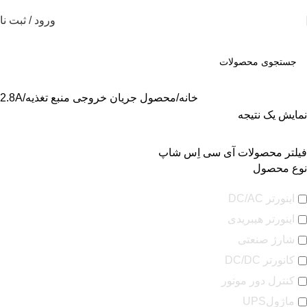
ورود / ثبت نا
خانه
محصول جریان خروجی منبع تغذیه
2.8A
نمایش یک نتیجه
فیلتر محصولات آی سی اِس شاپ
نوع محصول
اینورتر DC/AC
اینورتر هیبریدی
شارژ صنعتی
کانورتر DC/DC
کنترل دور موتور
ماژولUPS