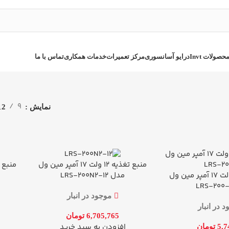
090564
حصولات Invt
درایو آسانسوری
مرکز تعمیرات
خدمات همکاری
تماس با ما
9
نمایش
12
منبع تغذیه 12 ولت 17 آمپر مین ول
اطلاعات 
افزودن به سبد خرید
منبع تغذیه 12 ولت 17 آمپر مین ول
مدل LRS-200N2-12
موجود در انبار
 در انبار
6,705,765
تومان
افزودن به سبد خرید
5,7
تومان