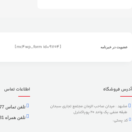
[mc4wp_form id=9704]
عضویت در خبرنامه
آدرس فروشگاه
اطلاعات تماس
مشهد : میدان صاحب الزمان مجتمع تجاری سبحان
تلفن تماس 37134877–051
طبقه منفی یک واحد 20 پویاکنترل
تلفن همراه 09056458181 / 09056458282
کد پستی: