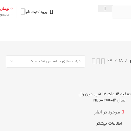
0
تومان
ورود / ثبت نام
0
محصو
Showing all 3 results
24
18
منبع تغذیه 12 ولت 17 آمپر مین ول
بیشتر
مدل NES-200-12
موجود در انبار
اطلاعات بیشتر