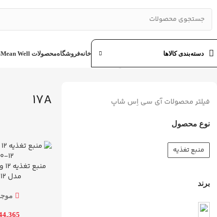
تا اطلاع ثانوی لطفا جهت موجودی و قیمت بروز با ما در تماس باشید 58282
دسته‌بندی کالاها
خانه
فروشگاه
محصولات Mean Well
م
خانه
محصول جریان خروجی منبع تغذیه
17A
17A
فیلتر محصولات آی سی اِس شاپ
نوع محصول
منبع تغذیه
افزودن به سبد خرید
مدل LRS-200-12
برند
موجود
44,365