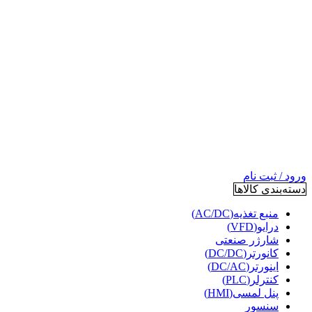
ورود / ثبت نام
دسته‌بندی کالاها
منبع تغذیه(AC/DC)
درایو(VFD)
شارژر صنعتی
کانورتر(DC/DC)
اینورتر(DC/AC)
کنترلر(PLC)
پنل لمسی(HMI)
سنسور