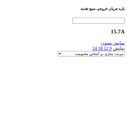
بازه جریان خروجی منبع تغذیه
15.7A
نمایش ستون
نمایش
9
12
18
24