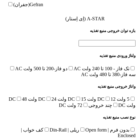
Gefran(جفران)
A-STAR (اِی اِستار)
بازه توان خروجی منبع تغذیه
ولتاژ ورودی منبع تغذیه
تک فاز - 100 تا 240 ولت AC
دو فاز-200 تا 500 ولت AC
سه فاز-380 تا 480 ولت AC
واتاژ خروجی منبع تغذیه
5 ولت DC
12 ولت DC
15 ولت DC
24 ولت DC
48
ولت DC
چند خروجی
72 ولت DC
نوع نصب منبع تغذیه
بدون فرم | Open form
ریلی | Din-Rail
کف خواب |
Enclosed