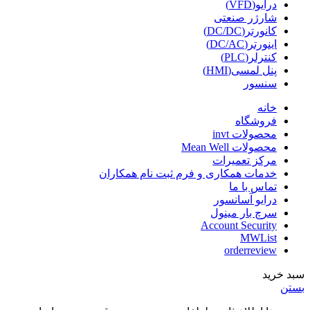
درایو(VFD)
شارژر صنعتی
کانورتر(DC/DC)
اینورتر(DC/AC)
کنترلر(PLC)
پنل لمسی(HMI)
سنسور
خانه
فروشگاه
محصولات invt
محصولات Mean Well
مرکز تعمیرات
خدمات همکاری و فرم ثبت نام همکاران
تماس با ما
درایو آسانسور
سرچ بار مینول
Account Security
MWList
orderreview
سبد خرید
بستن