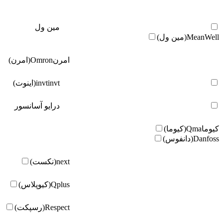
مین ول
MeanWell(مین ول)
امرن
Omron(امرن)
invt(اینوت)
invt
درایو آسانسور
کیوما
Qma(کیوما)
Danfoss(دانفوس)
next(نکست)
Qplus(کیوپلاس)
Respect(رسپکت)