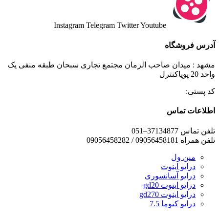
Instagram
Telegram
Twitter
Youtube
آدرس فروشگاه
مشهد : میدان صاحب الزمان مجتمع تجاری سبحان طبقه منفی یک
واحد 20 پویاکنترل
کد پستی:
اطلاعات تماس
تلفن تماس 37134877–051
تلفن همراه 09056458181 / 09056458282
مین ول
درایو اینوت
درایو آسانسوری
درایو اینوت gd20
درایو اینوت gd270
درایو کیوما 7.5