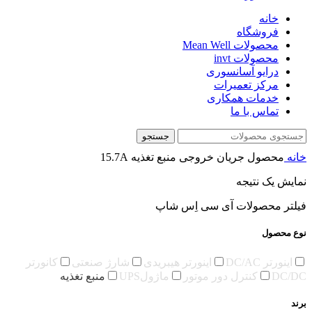
خانه
فروشگاه
محصولات Mean Well
محصولات invt
درایو آسانسوری
مرکز تعمیرات
خدمات همکاری
تماس با ما
جستجو
خانه
محصول جریان خروجی منبع تغذیه
15.7A
نمایش یک نتیجه
فیلتر محصولات آی سی اِس شاپ
نوع محصول
اینورتر DC/AC
اینورتر هیبریدی
شارژ صنعتی
کانورتر
DC/DC
کنترل دور موتور
ماژولUPS
منبع تغذیه
برند