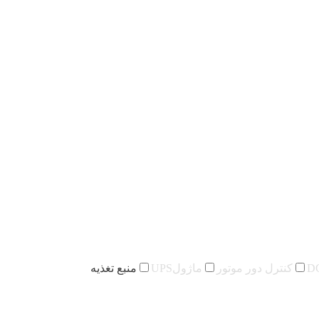
کنترل دور موتور
ماژولUPS
منبع تغذیه