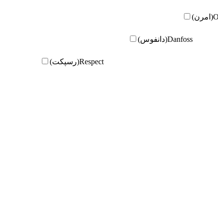
ن)
Danfoss(دانفوس)
Respect(رسپکت)