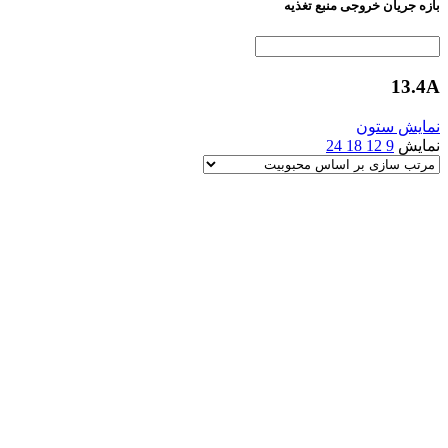
بازه جریان خروجی منبع تغذیه
13.4A
نمایش ستون
نمایش
9
12
18
24