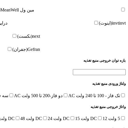
مین ول
MeanWell(مین ول)
invt(اینوت)
invt
درای
next(نکست)
Gefran(جفران)
بازه توان خروجی منبع تغذیه
ولتاژ ورودی منبع تغذیه
تک فاز - 100 تا 240 ولت AC
دو فاز-200 تا 500 ولت AC
سه فاز-380 تا 
واتاژ خروجی منبع تغذیه
5 ولت DC
12 ولت DC
15 ولت DC
24 ولت DC
48 ولت DC