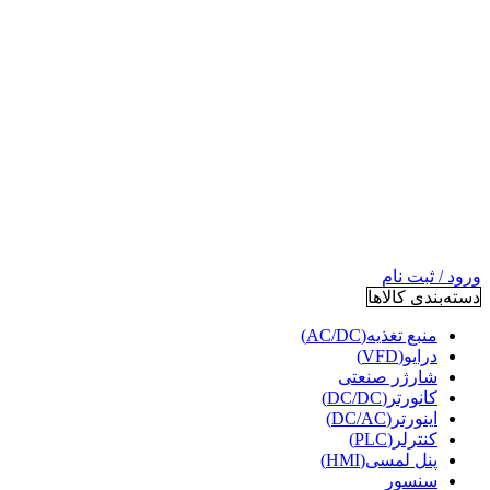
ورود / ثبت نام
دسته‌بندی کالاها
منبع تغذیه(AC/DC)
درایو(VFD)
شارژر صنعتی
کانورتر(DC/DC)
اینورتر(DC/AC)
کنترلر(PLC)
پنل لمسی(HMI)
سنسور