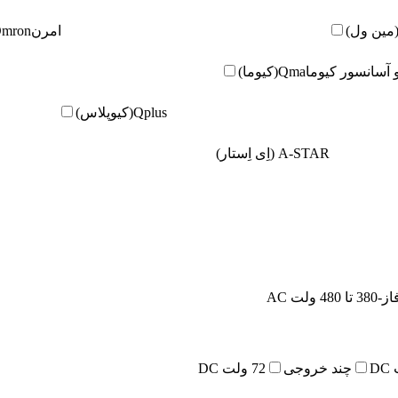
امرن
Omron(امر
و آسانسور کیوما
Qma(کیوما)
Qplus(کیوپلاس)
A-STAR (اِی اِستار)
480 ولت AC
چند خروجی
72 ولت DC