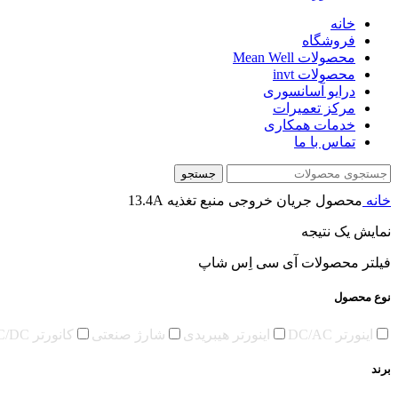
خانه
فروشگاه
محصولات Mean Well
محصولات invt
درایو آسانسوری
مرکز تعمیرات
خدمات همکاری
تماس با ما
جستجو
خانه
محصول جریان خروجی منبع تغذیه
13.4A
نمایش یک نتیجه
فیلتر محصولات آی سی اِس شاپ
نوع محصول
اینورتر DC/AC
اینورتر هیبریدی
شارژ صنعتی
کانورتر DC/DC
برند