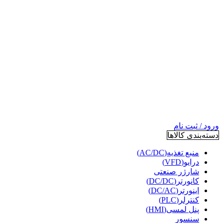
ورود / ثبت نام
دسته‌بندی کالاها
منبع تغذیه(AC/DC)
درایو(VFD)
شارژر صنعتی
کانورتر(DC/DC)
اینورتر(DC/AC)
کنترلر(PLC)
پنل لمسی(HMI)
سنسور