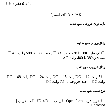
Gefran(جفران)
A-STAR (اِی اِستار)
بازه توان خروجی منبع تغذیه
ولتاژ ورودی منبع تغذیه
تک فاز - 100 تا 240 ولت AC
دو فاز-200 تا 500 ولت AC
سه فاز-380 تا 480 ولت AC
واتاژ خروجی منبع تغذیه
5 ولت DC
12 ولت DC
15 ولت DC
24 ولت DC
48
ولت DC
چند خروجی
72 ولت DC
نوع نصب منبع تغذیه
بدون فرم | Open form
ریلی | Din-Rail
کف خواب |
Enclosed