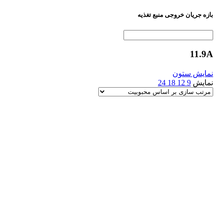
بازه جریان خروجی منبع تغذیه
11.9A
نمایش ستون
نمایش
9
12
18
24