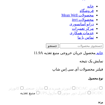
خانه
فروشگاه
محصولات Mean Well
محصولات invt
درایو آسانسوری
مرکز تعمیرات
خدمات همکاری
تماس با ما
جستجو
خانه
محصول جریان خروجی منبع تغذیه
11.9A
نمایش یک نتیجه
فیلتر محصولات آی سی اِس شاپ
نوع محصول
اینورتر DC/AC
اینورتر هیبریدی
شارژ صنعتی
کانورتر
DC/DC
کنترل دور موتور
ماژولUPS
منبع تغذیه
برند