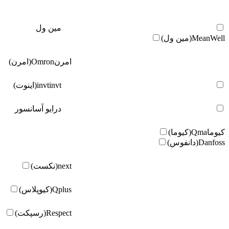
مین ول
MeanWell(مین ول)
امرن
Omron(امرن)
invt(اینوت)
invt
درایو آسانسور
کیوما
Qma(کیوما)
Danfoss(دانفوس)
next(نکست)
Qplus(کیوپلاس)
Respect(رسپکت)