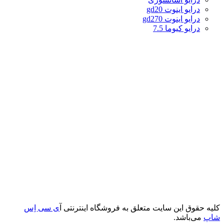
درایو اینوت gd20
درایو اینوت gd270
درایو کیوما 7.5
کلیه حقوق این سایت متعلق به فروشگاه اینترنتی آ
ی سی اِس
شاپ
می‌باشد.