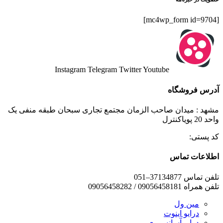
[mc4wp_form id=9704]
Instagram
Telegram
Twitter
Youtube
آدرس فروشگاه
مشهد : میدان صاحب الزمان مجتمع تجاری سبحان طبقه منفی یک
واحد 20 پویاکنترل
کد پستی:
اطلاعات تماس
تلفن تماس 37134877–051
تلفن همراه 09056458181 / 09056458282
مین ول
درایو اینوت
درایو آسانسوری