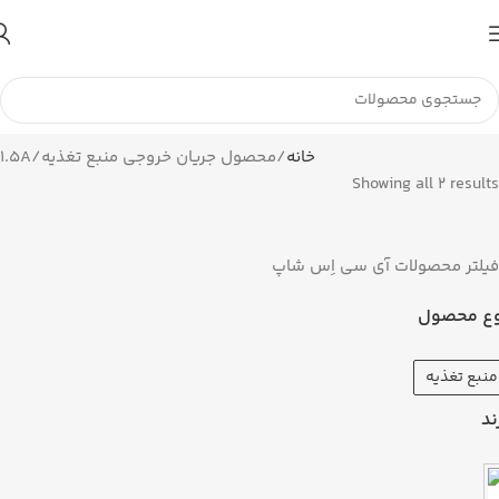
تا اطلاع ثانوی لطفا جهت موجودی و قیمت بروز با ما در تماس
باشید 09056458282
خانه
محصول جریان خروجی منبع تغذیه
1.5A
Showing all 2 results
فیلتر محصولات آی سی اِس شاپ
ع محصول
منبع تغذیه
ند