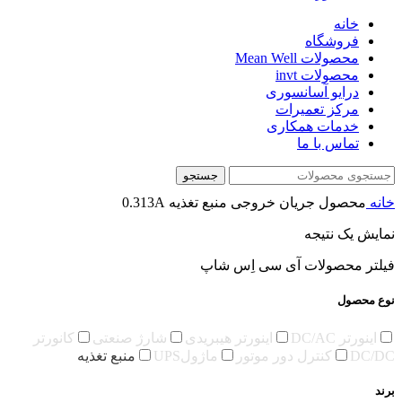
خانه
فروشگاه
محصولات Mean Well
محصولات invt
درایو آسانسوری
مرکز تعمیرات
خدمات همکاری
تماس با ما
جستجو
خانه
محصول جریان خروجی منبع تغذیه
0.313A
نمایش یک نتیجه
فیلتر محصولات آی سی اِس شاپ
نوع محصول
اینورتر DC/AC
اینورتر هیبریدی
شارژ صنعتی
کانورتر
DC/DC
کنترل دور موتور
ماژولUPS
منبع تغذیه
برند