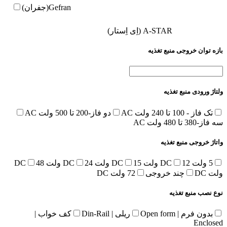
Gefran(جفران)
A-STAR (اِی اِستار)
بازه توان خروجی منبع تغذیه
ولتاژ ورودی منبع تغذیه
تک فاز - 100 تا 240 ولت AC
دو فاز-200 تا 500 ولت AC
سه فاز-380 تا 480 ولت AC
واتاژ خروجی منبع تغذیه
5 ولت DC
12 ولت DC
15 ولت DC
24 ولت DC
48
ولت DC
چند خروجی
72 ولت DC
نوع نصب منبع تغذیه
بدون فرم | Open form
ریلی | Din-Rail
کف خواب |
Enclosed