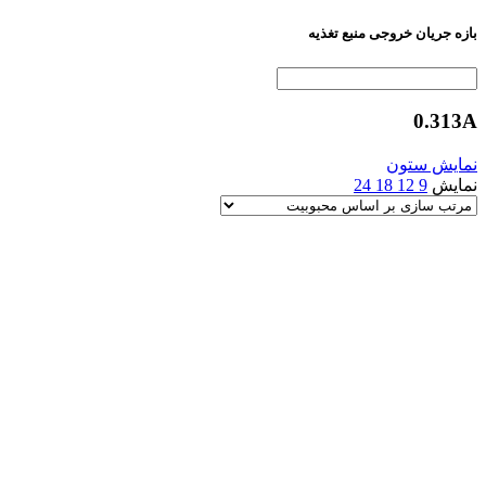
بازه جریان خروجی منبع تغذیه
0.313A
نمایش ستون
نمایش
9
12
18
24