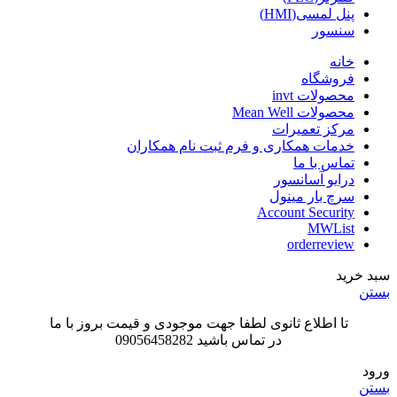
پنل لمسی(HMI)
سنسور
خانه
فروشگاه
محصولات invt
محصولات Mean Well
مرکز تعمیرات
خدمات همکاری و فرم ثبت نام همکاران
تماس با ما
درایو آسانسور
سرچ بار مینول
Account Security
MWList
orderreview
سبد خرید
بستن
تا اطلاع ثانوی لطفا جهت موجودی و قیمت بروز با ما
در تماس باشید 09056458282
ورود
بستن