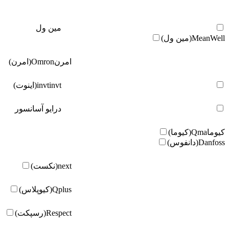
مین ول
MeanWell(مین ول)
امرن
Omron(امرن)
invt(اینوت)
invt
درایو آسانسور
کیوما
Qma(کیوما)
Danfoss(دانفوس)
next(نکست)
Qplus(کیوپلاس)
Respect(رسپکت)