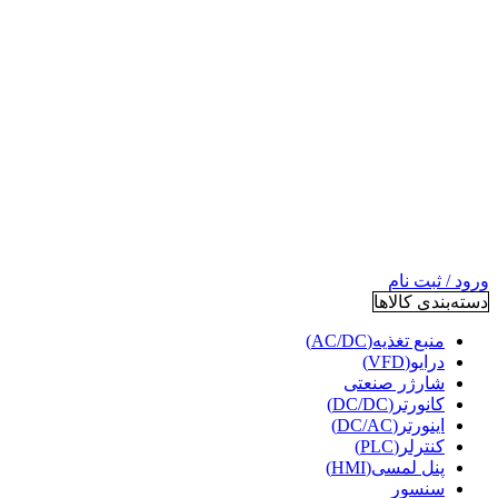
ورود / ثبت نام
دسته‌بندی کالاها
منبع تغذیه(AC/DC)
درایو(VFD)
شارژر صنعتی
کانورتر(DC/DC)
اینورتر(DC/AC)
کنترلر(PLC)
پنل لمسی(HMI)
سنسور