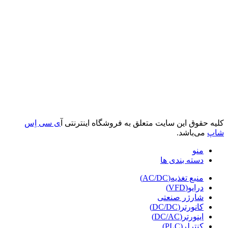
کلیه حقوق این سایت متعلق به فروشگاه اینترنتی آ
ی سی اِس
شاپ
می‌باشد.
منو
دسته بندی ها
منبع تغذیه(AC/DC)
درایو(VFD)
شارژر صنعتی
کانورتر(DC/DC)
اینورتر(DC/AC)
کنترلر(PLC)