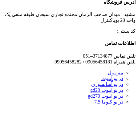
آدرس فروشگاه
مشهد : میدان صاحب الزمان مجتمع تجاری سبحان طبقه منفی یک
واحد 20 پویاکنترل
کد پستی:
اطلاعات تماس
تلفن تماس 37134877–051
تلفن همراه 09056458181 / 09056458282
مین ول
درایو اینوت
درایو آسانسوری
درایو اینوت gd20
درایو اینوت gd270
درایو کیوما 7.5