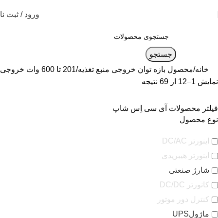
ورود / ثبت نا
جستجو
خانه
محصول بازه توان خروجی منبع تغذیه
201 تا 600 وات خروجی
نمایش 1–12 از 69 نتیجه
فیلتر محصولات آی سی اِس شاپ
نوع محصول
اینورتر DC/AC
اینورتر هیبریدی
شارژ صنعتی
کانورتر DC/DC
کنترل دور موتور
ماژولUPS