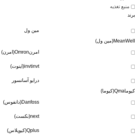
منبع تغذیه
برند
مین ول
MeanWell(مین ول)
امرن
Omron(امرن)
invt(اینوت)
invt
درایو آسانسور
کیوما
Qma(کیوما)
Danfoss(دانفوس)
next(نکست)
Qplus(کیوپلاس)