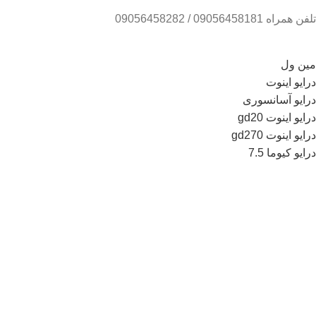
تلفن همراه 09056458181 / 09056458282
مین ول
درایو اینوت
درایو آسانسوری
درایو اینوت gd20
درایو اینوت gd270
درایو کیوما 7.5