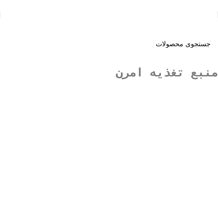
منبع تغذیه امرن