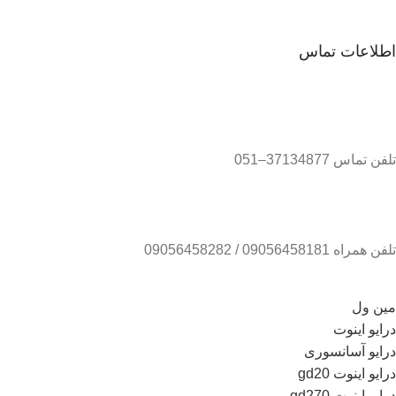
اطلاعات تماس
تلفن تماس 37134877–051
تلفن همراه 09056458181 / 09056458282
مین ول
درایو اینوت
درایو آسانسوری
درایو اینوت gd20
درایو اینوت gd270