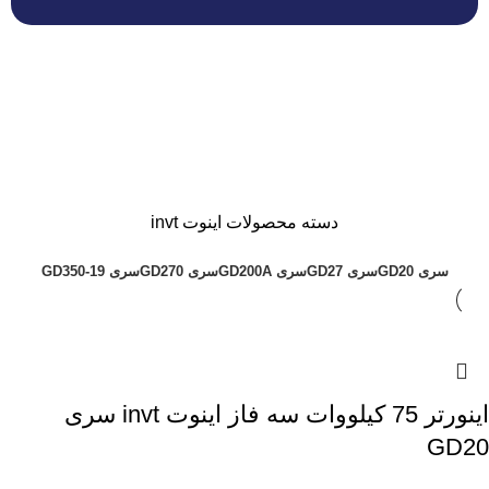
دسته محصولات اینوت invt
سری GD20
سری GD27
سری GD200A
سری GD270
سری GD350-19
اينورتر 75 کیلووات سه فاز اینوت invt سری
GD20