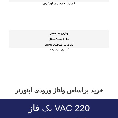
کاربری : جرثقیل و تاور کرین
ولتاژ ورودی : سه فاز
ولتاژ خروجی : سه فاز
بازه توانی : 1.5KW تا 200KW
کاربری : پیشرفته
خرید براساس ولتاژ ورودی اینورتر
220 VAC تک فاز