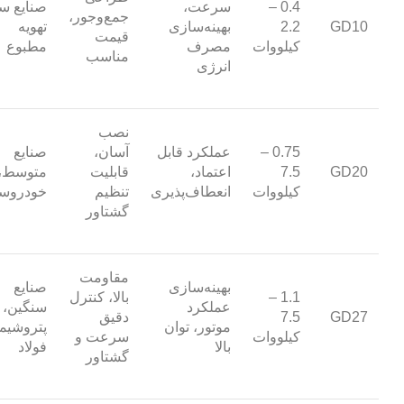
0.4 –
سرعت،
صنایع س
جمع‌وجور،
GD10
2.2
بهینه‌سازی
تهویه
قیمت
کیلووات
مصرف
مطبوع
مناسب
انرژی
نصب
0.75 –
عملکرد قابل
آسان،
صنایع
GD20
7.5
اعتماد،
قابلیت
متوسط،
کیلووات
انعطاف‌پذیری
تنظیم
خودروس
گشتاور
مقاومت
بهینه‌سازی
صنایع
1.1 –
بالا، کنترل
عملکرد
سنگین،
GD27
7.5
دقیق
موتور، توان
پتروشیم
کیلووات
سرعت و
بالا
فولاد
گشتاور