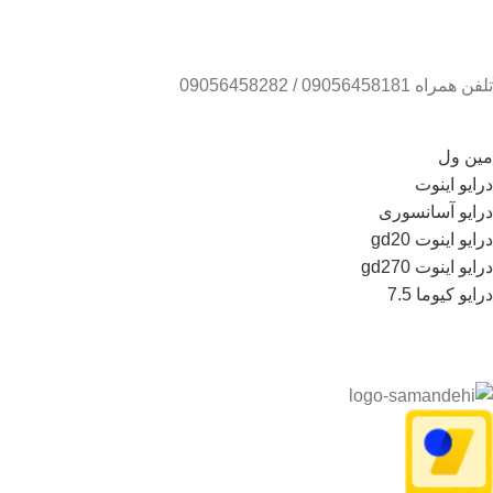
تلفن همراه 09056458181 / 09056458282
مین ول
درایو اینوت
درایو آسانسوری
درایو اینوت gd20
درایو اینوت gd270
درایو کیوما 7.5