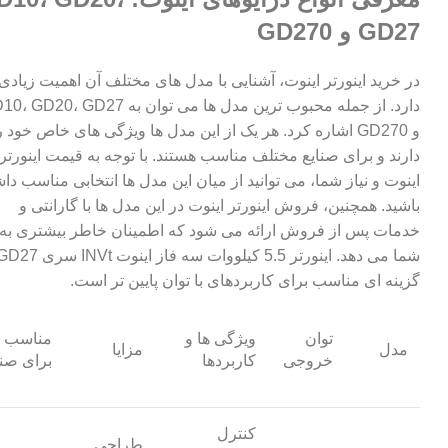
GD27 و GD270
در خرید اینورتر اینوت، آشنایی با مدل های مختلف آن اهمیت زیادی
دارد. از جمله محبوب ترین مدل ها می توان به 20، GD27
و GD270 اشاره کرد. هر یک از این مدل ها ویژگی های خاص خود ر
دارند و برای صنایع مختلف مناسب هستند. با توجه به قیمت اینورتر
اینوت و نیاز شما، می توانید از میان این مدل ها انتخابی مناسب دا
باشید. همچنین، فروش اینورتر اینوت در این مدل ها با گارانتی و
خدمات پس از فروش ارائه می شود که اطمینان خاطر بیشتری به
شما می دهد.
اینورتر 5.5 کیلووات سه فاز اینوت INVt سری GD27
گزینه ای مناسب برای کاربردهای با توان پایین تر است.
توان
ویژگی ها و
مناسب
مدل
مزایا
خروجی
کاربردها
برای صنا
کنترل
طراحی