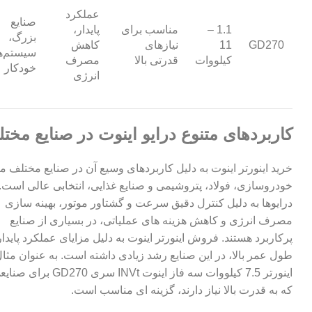
عملکرد
صنایع
1.1 –
مناسب برای
پایدار،
بزرگ،
GD270
11
نیازهای
کاهش
سیستم‌ه
کیلووات
قدرتی بالا
مصرف
خودکار
انرژی
کاربردهای متنوع درایو اینوت در صنایع مخت
خرید اینورتر اینوت به دلیل کاربردهای وسیع آن در صنایع مختلف ما
خودروسازی، فولاد، پتروشیمی و صنایع غذایی، انتخابی عالی است. 
درایوها به دلیل کنترل دقیق سرعت و گشتاور موتور، بهینه سازی
مصرف انرژی و کاهش هزینه های عملیاتی، در بسیاری از صنایع
پرکاربرد هستند. فروش اینورتر اینوت به دلیل مزایای عملکرد پایدار
طول عمر بالا، در این صنایع رشد زیادی داشته است. به عنوان مثال
اینورتر 7.5 کیلووات سه فاز اینوت INVt سری GD270
برای صنایع
که به قدرت بالا نیاز دارند، گزینه ای مناسب است.