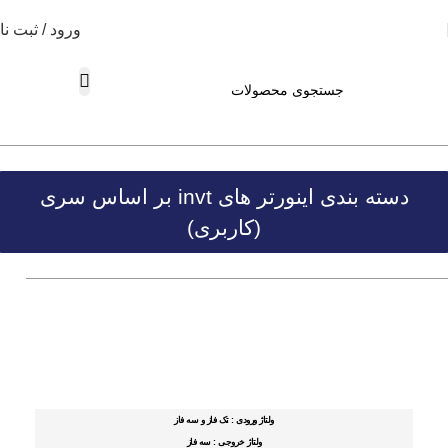
ورود / ثبت نا
دسته بندی اینورتر های invt بر اساس سری
(کاربری)
ولتاژ ورودی : تک فاز و سه فاز
ولتاژ خروجی : سه فاز