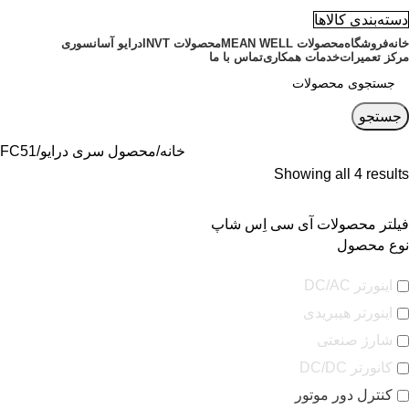
دسته‌بندی کالاها
خانه
فروشگاه
محصولات MEAN WELL
محصولات INVT
درایو آسانسوری
مرکز تعمیرات
خدمات همکاری
تماس با ما
جستجو
خانه
محصول سری درایو
FC51
Showing all 4 results
فیلتر محصولات آی سی اِس شاپ
نوع محصول
اینورتر DC/AC
اینورتر هیبریدی
شارژ صنعتی
کانورتر DC/DC
کنترل دور موتور