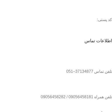
کد پستی:
اطلاعات تماس
تلفن تماس 37134877–051
تلفن همراه 09056458181 / 09056458282