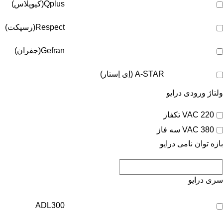
Qplus(کیوپلاس)
Respect(رسپکت)
Gefran(جفران)
A-STAR (اِی اِستار)
ولتاژ ورودی درایو
220 VAC تکفاز
380 VAC سه فاز
بازه توان نامی درایو
سری درایو
ADL300