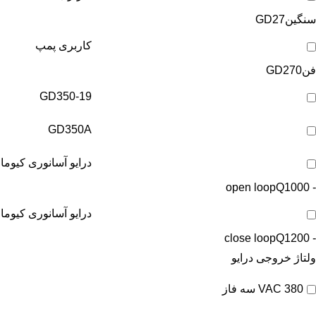
سنگین
GD27
کاربری پمپ
فن
GD270
GD350-19
GD350A
درایو آسانوری کیوما
Q1000
- open loop
درایو آسانوری کیوما
Q1200
- close loop
ولتاژ خروجی درایو
380 VAC سه فاز