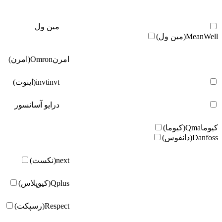
مین ول
MeanWell(مین ول)
امرن
Omron(امرن)
invt(اینوت)
invt
درایو آسانسور
کیوما
Qma(کیوما)
Danfoss(دانفوس)
next(نکست)
Qplus(کیوپلاس)
Respect(رسپکت)