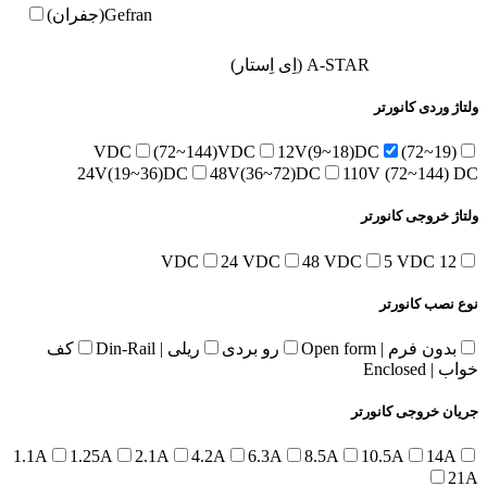
Gefran(جفران)
A-STAR (اِی اِستار)
ولتاژ وردی کانورتر
(72~144)VDC
12V(9~18)DC
(19~72)VDC
24V(19~36)DC
48V(36~72)DC
110V (72~144) DC
ولتاژ خروجی کانورتر
24 VDC
48 VDC
5 VDC
12 VDC
نوع نصب کانورتر
بدون فرم | Open form
رو بردی
ریلی | Din-Rail
کف
خواب | Enclosed
جریان خروجی کانورتر
1.1A
1.25A
2.1A
4.2A
6.3A
8.5A
10.5A
14A
21A