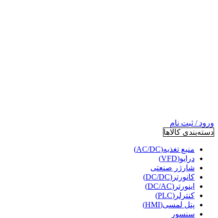
ورود / ثبت نام
دسته‌بندی کالاها
منبع تغذیه(AC/DC)
درایو(VFD)
شارژر صنعتی
کانورتر(DC/DC)
اینورتر(DC/AC)
کنترلر(PLC)
پنل لمسی(HMI)
سنسور