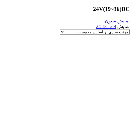
24V(19~36)DC
نمایش ستون
نمایش
9
12
18
24