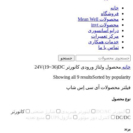
خانه
فروشگاه
محصولات Mean Well
محصولات invt
درایو آسانسوری
مرکز تعمیرات
خدمات همکاری
تماس با ما
جستجو
خانه
محصول ولتاژ ورودی کانورتر
24V(19~36)DC
Showing all 9 results
Sorted by popularity
فیلتر محصولات آی سی اِس شاپ
نوع محصول
اینورتر DC/AC
اینورتر هیبریدی
شارژ صنعتی
کانورتر
DC/DC
کنترل دور موتور
ماژولUPS
منبع تغذیه
برند