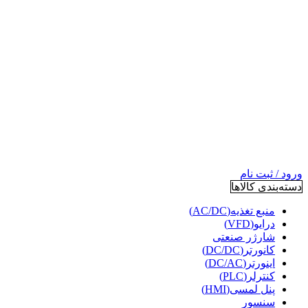
ورود / ثبت نام
دسته‌بندی کالاها
منبع تغذیه(AC/DC)
درایو(VFD)
شارژر صنعتی
کانورتر(DC/DC)
اینورتر(DC/AC)
کنترلر(PLC)
پنل لمسی(HMI)
سنسور