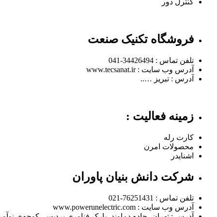
کنترل دور
فروشگاه تکنیک صنعت
تلفن تماس : 34426494-041
آدرس وب سایت : www.tecsanat.ir
آدرس : تبریز …..
زمینه فعالیت :
کارت رله
محصولات امرن
اشنایدر
شرکت دانش بنیان پاوران
تلفن تماس : 76251431-021
آدرس وب سایت : www.powerunelectric.com
آدرس : تهران ،جاده دماوند، پارک فناوری پردیس، کوچه‌ی نوآوری 7، ساختمان فناو