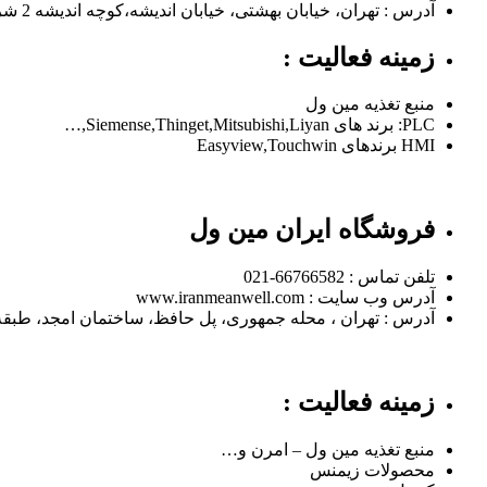
آدرس : تهران، خیابان بهشتی، خیابان اندیشه،کوچه اندیشه 2 شرقی، پلاک 24، طبقه اول ، واحد2,
زمینه فعالیت :
منبع تغذیه مین ول
PLC: برند های Siemense,Thinget,Mitsubishi,Liyan,…
HMI برندهای Easyview,Touchwin
فروشگاه ایران مین ول
تلفن تماس : 66766582-021
آدرس وب سایت : www.iranmeanwell.com
آدرس : تهران ، محله جمهوری، پل حافظ، ساختمان امجد، طبقه 
زمینه فعالیت :
منبع تغذیه مین ول – امرن و…
محصولات زیمنس