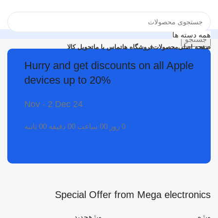
همه دسته ها
جستجو
صفحه اصلی
محصولات
فروشگاه ها
تماس با ما
تحویل کالا
ورود / ثبت نام
Hurry and get discounts on all Apple
پشتیبانی 24/7
0
مقایسه
devices up to 20%
+1 212-334-0212
0
علاقه مندی
0
محصول
0
تومان
24 Nov - 2 Dec
حمل و نقل رایگان
برای تهران و شهرستان
0
روز
00
ساعت
00
دقیقه
00
ثانیه
جستجو
منو
ورود / ثبت نام
Special Offer from Mega electronics
ویژه
ویژه
جدید