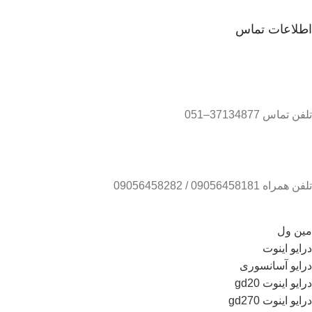
اطلاعات تماس
تلفن تماس 37134877–051
تلفن همراه 09056458181 / 09056458282
مین ول
درایو اینوت
درایو آسانسوری
درایو اینوت gd20
درایو اینوت gd270