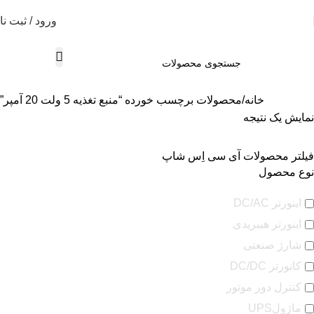
ورود / ثبت نا
خانه
محصولات برچسب خورده “منبع تغذیه 5 ولت 20 آمپر”
نمایش یک نتیجه
فیلتر محصولات آی سی اِس شاپ
نوع محصول
اینورتر DC/AC
اینورتر هیبریدی
شارژ صنعتی
کانورتر DC/DC
کنترل دور موتور
ماژولUPS