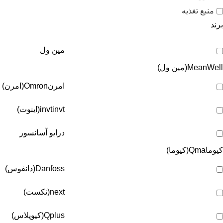
منبع تغذیه
برند
مین ول
MeanWell(مین ول)
امرن
Omron(امرن)
invt(اینوت)
invt
درایو آسانسور
کیوما
Qma(کیوما)
Danfoss(دانفوس)
next(نکست)
Qplus(کیوپلاس)