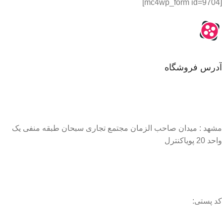
[mc4wp_form id=9704]
آدرس فروشگاه
مشهد : میدان صاحب الزمان مجتمع تجاری سبحان طبقه منفی یک
واحد 20 پویاکنترل
کد پستی: