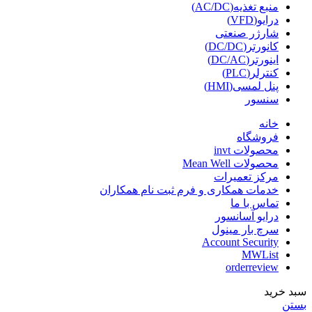
منبع تغذیه(AC/DC)
درایو(VFD)
شارژر صنعتی
کانورتر(DC/DC)
اینورتر(DC/AC)
کنترلر(PLC)
پنل لمسی(HMI)
سنسور
خانه
فروشگاه
محصولات invt
محصولات Mean Well
مرکز تعمیرات
خدمات همکاری و فرم ثبت نام همکاران
تماس با ما
درایو آسانسور
سرچ بار مینول
Account Security
MWList
orderreview
سبد خرید
بستن