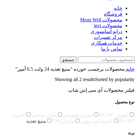
خانه
فروشگاه
محصولات Mean Well
محصولات invt
درایو آسانسوری
مرکز تعمیرات
خدمات همکاری
تماس با ما
جستجو
خانه
محصولات برچسب خورده “منبع تغذیه 24 ولت 6.5 آمپر”
Showing all 2 results
Sorted by popularity
فیلتر محصولات آی سی اِس شاپ
نوع محصول
اینورتر DC/AC
اینورتر هیبریدی
شارژ صنعتی
کانورتر
DC/DC
کنترل دور موتور
ماژولUPS
منبع تغذیه
برند