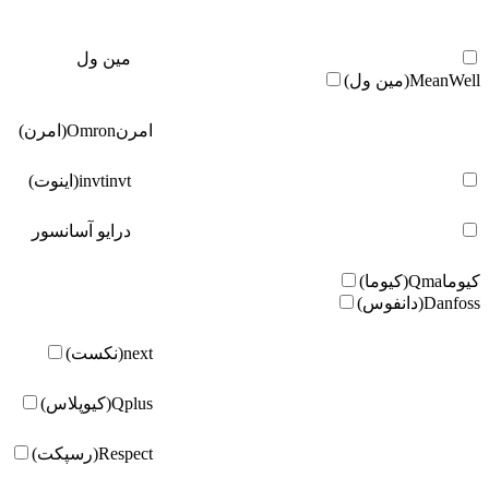
مین ول
MeanWell(مین ول)
امرن
Omron(امرن)
invt(اینوت)
invt
درایو آسانسور
کیوما
Qma(کیوما)
Danfoss(دانفوس)
next(نکست)
Qplus(کیوپلاس)
Respect(رسپکت)