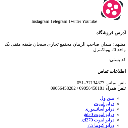
Instagram
Telegram
Twitter
Youtube
آدرس فروشگاه
مشهد : میدان صاحب الزمان مجتمع تجاری سبحان طبقه منفی یک
واحد 20 پویاکنترل
کد پستی:
اطلاعات تماس
تلفن تماس 37134877–051
تلفن همراه 09056458181 / 09056458282
مین ول
درایو اینوت
درایو آسانسوری
درایو اینوت gd20
درایو اینوت gd270
درایو کیوما 7.5