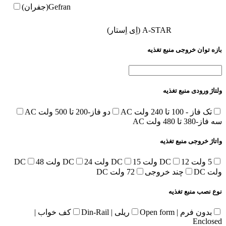
Gefran(جفران)
A-STAR (اِی اِستار)
بازه توان خروجی منبع تغذیه
ولتاژ ورودی منبع تغذیه
تک فاز - 100 تا 240 ولت AC
دو فاز-200 تا 500 ولت AC
سه فاز-380 تا 480 ولت AC
واتاژ خروجی منبع تغذیه
5 ولت DC
12 ولت DC
15 ولت DC
24 ولت DC
48
ولت DC
چند خروجی
72 ولت DC
نوع نصب منبع تغذیه
بدون فرم | Open form
ریلی | Din-Rail
کف خواب |
Enclosed