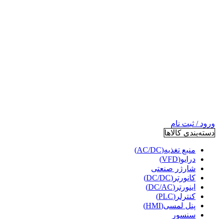
ورود / ثبت نام
دسته‌بندی کالاها
منبع تغذیه(AC/DC)
درایو(VFD)
شارژر صنعتی
کانورتر(DC/DC)
اینورتر(DC/AC)
کنترلر(PLC)
پنل لمسی(HMI)
سنسور